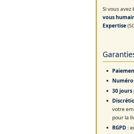
Si vous avez 
vous humai
Expertise
(50
Garantie
Paiement
Numéro 
30 jours
Discréti
votre ema
pour la l
RGPD
: e