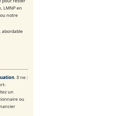
e pour rester
e, LMNP en
 ou notre
s, abordable
tuation
. Il ne :
rt-
ltez un
tionnaire ou
inancier