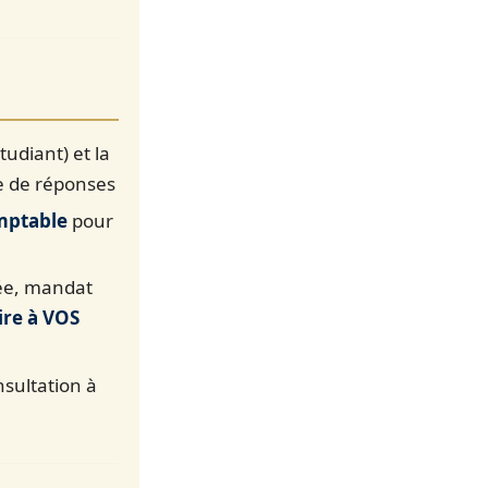
tudiant) et la
e de réponses
mptable
pour
ée, mandat
ire à VOS
nsultation à