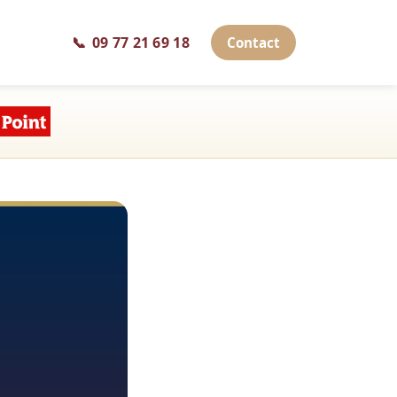
📞
09 77 21 69 18
Contact