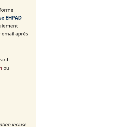
éforme
ise EHPAD
Paiement
r email après
vant-
m
ou
ption incluse