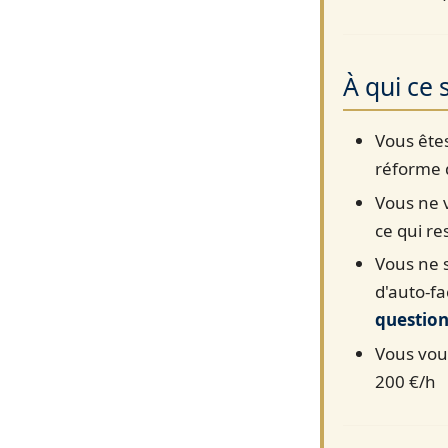
À qui ce s
Vous ête
réforme 
Vous ne 
ce qui re
Vous ne 
d'auto-fa
questio
Vous vou
200 €/h