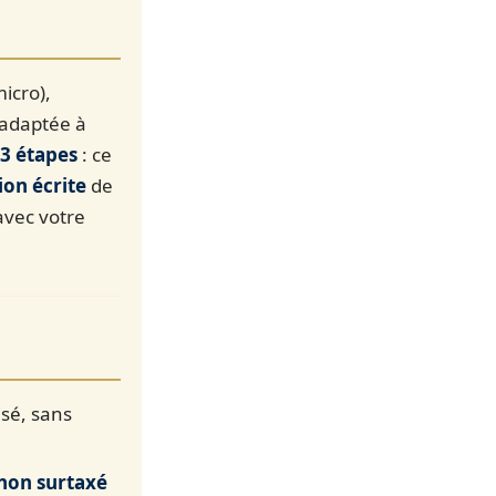
icro),
adaptée à
 3 étapes
: ce
ion écrite
de
avec votre
isé, sans
non surtaxé