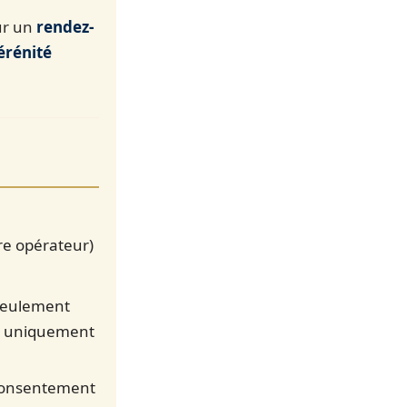
sur un
rendez-
Sérénité
re opérateur)
 seulement
sés uniquement
 consentement