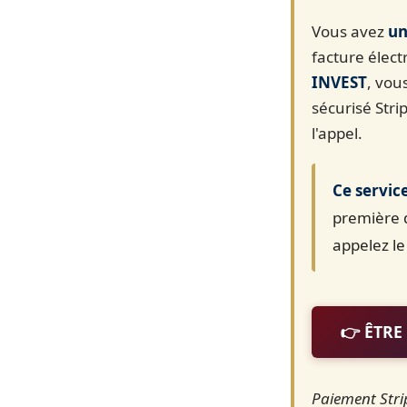
Vous avez
un
facture élect
INVEST
, vou
sécurisé Str
l'appel.
Ce servic
première 
appelez l
👉 ÊTR
Paiement Stri