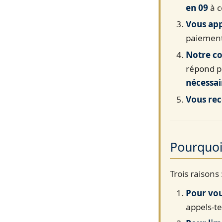
en 09
à c
Vous app
paiemen
Notre co
répond 
nécessai
Vous rec
Pourquoi 
Trois raisons 
Pour vou
appels-te