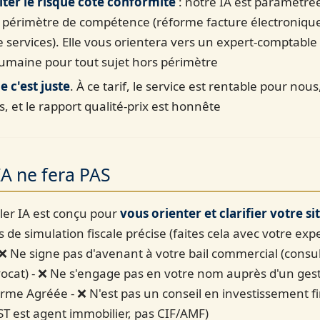
iter le risque côté conformité
: notre IA est paramétré
 périmètre de compétence (réforme facture électroniqu
 services). Elle vous orientera vers un expert-comptable
umaine pour tout sujet hors périmètre
e c'est juste
. À ce tarif, le service est rentable pour nou
, et le rapport qualité-prix est honnête
IA ne fera PAS
ler IA est conçu pour
vous orienter et clarifier votre si
s de simulation fiscale précise (faites cela avec votre expe
 ❌ Ne signe pas d'avenant à votre bail commercial (consu
vocat) - ❌ Ne s'engage pas en votre nom auprès d'un ges
rme Agréée - ❌ N'est pas un conseil en investissement f
T est agent immobilier, pas CIF/AMF)