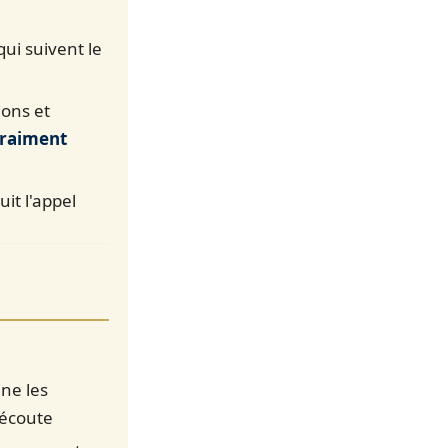
qui suivent le
ions et
vraiment
it l'appel
ine les
'écoute