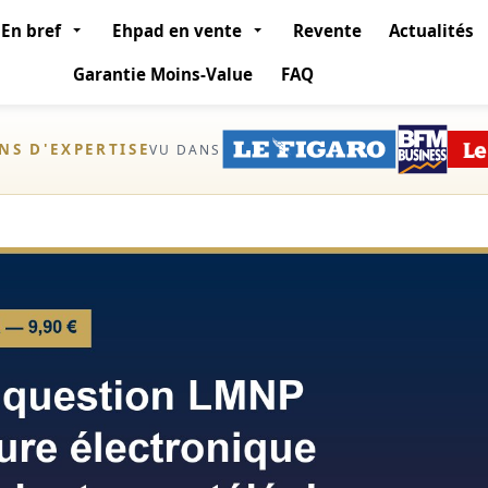
En bref
Ehpad en vente
Revente
Actualités
Garantie Moins-Value
FAQ
ANS D'EXPERTISE
VU DANS