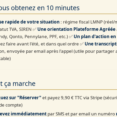
ous obtenez en 10 minutes
e rapide de votre situation
: régime fiscal LMNP (réel/m
tatut TVA, SIREN ✅
Une orientation Plateforme Agréée
(Indy, Qonto, Pennylane, PPF, etc.) ✅
Un plan d'action en
z faire avant l'été, et dans quel ordre ✅
Une transcript
on, envoyée par email après l'appel (utile pour partager 
able)
 ça marche
quez sur "Réserver"
et payez 9,90 € TTC via Stripe (sécur
 de compte)
cevez immédiatement
par SMS et par email un numéro