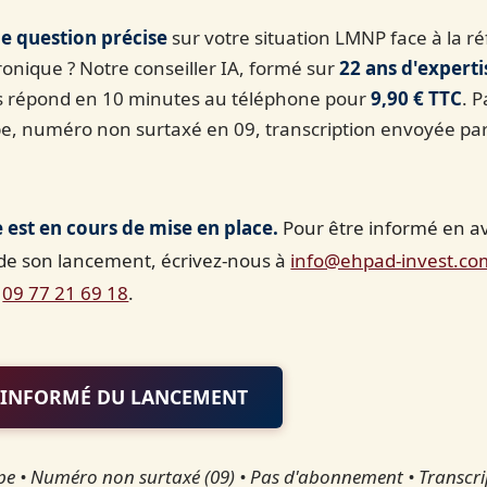
e question précise
sur votre situation LMNP face à la r
ronique ? Notre conseiller IA, formé sur
22 ans d'expert
s répond en 10 minutes au téléphone pour
9,90 € TTC
. 
ipe, numéro non surtaxé en 09, transcription envoyée pa
e est en cours de mise en place.
Pour être informé en a
de son lancement, écrivez-nous à
info@ehpad-invest.co
e
09 77 21 69 18
.
E INFORMÉ DU LANCEMENT
pe • Numéro non surtaxé (09) • Pas d'abonnement • Transcri