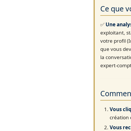
Ce que v
✅
Une analys
exploitant, s
votre profil 
que vous deve
la conversati
expert-compt
Comment
Vous cli
création
Vous re