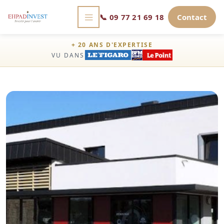
📞
09 77 21 69 18
Contact
+ 20 ANS D'EXPERTISE
VU DANS