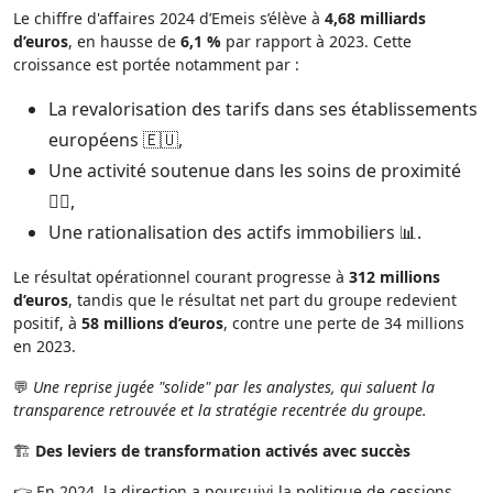
Le chiffre d'affaires 2024 d’Emeis s’élève à
4,68 milliards
d’euros
, en hausse de
6,1 %
par rapport à 2023. Cette
croissance est portée notamment par :
La revalorisation des tarifs dans ses établissements
européens 🇪🇺,
Une activité soutenue dans les soins de proximité
👩‍⚕️,
Une rationalisation des actifs immobiliers 📊.
Le résultat opérationnel courant progresse à
312 millions
d’euros
, tandis que le résultat net part du groupe redevient
positif, à
58 millions d’euros
, contre une perte de 34 millions
en 2023.
💬
Une reprise jugée "solide" par les analystes, qui saluent la
transparence retrouvée et la stratégie recentrée du groupe.
🏗️
Des leviers de transformation activés avec succès
👉 En 2024, la direction a poursuivi la politique de cessions