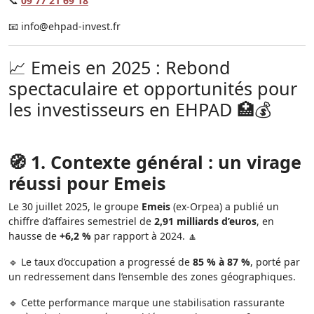
📞
09 77 21 69 18
📧
info@ehpad-invest.fr
📈 Emeis en 2025 : Rebond
spectaculaire et opportunités pour
les investisseurs en EHPAD 🏥💰
🧭 1. Contexte général : un virage
réussi pour Emeis
Le 30 juillet 2025, le groupe
Emeis
(ex-Orpea) a publié un
chiffre d’affaires semestriel de
2,91 milliards d’euros
, en
hausse de
+6,2 %
par rapport à 2024. 🔼
🔹 Le taux d’occupation a progressé de
85 % à 87 %
, porté par
un redressement dans l’ensemble des zones géographiques.
🔹 Cette performance marque une stabilisation rassurante