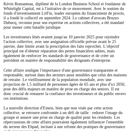
Kévin Romanteau, diplômé de la London Business School et fondateur de
Whitelight Capital, est à l'initiative de ce mouvement. Avec le soutien du
fonds d'investissement LitFin, leader européen du financement de procès,
il a fondé le collectif en septembre 2024. Le cabinet d'avocats Bruzzo
Dubucq, reconnu pour son expertise en actions collectives, a été mandaté
pour mener cette bataille juridique.
Les investisseurs lésés avaient jusqu'au 10 janvier 2025 pour rejoindre
l'action collective, avec une assignation officielle prévue avant le 25
janvier, date limite avant la prescription des faits reprochés. L'objectif
principal est d'obtenir réparation des pertes financières subies, mais
également de renforcer les standards de gouvernance et de créer un
précédent en matière de responsabilité des dirigeants d'entreprise.
Cette affaire souligne l'importance d'une gouvernance transparente et
responsable, surtout dans des secteurs aussi sensibles que celui des maisons
de retraite. Le vieillissement de la population mondiale, avec une
projection de 1,5 milliard de personnes âgées de 65 ans et plus d'ici 2050,
pose des défis majeurs en matière de prise en charge des seniors. Il est
donc crucial de restaurer la confiance des investisseurs et du public envers
ces institutions.
La nouvelle direction d'Emeis, bien que non visée par cette action
collective, se retrouve confrontée à un défi de taille : redorer l'image du
groupe et assurer une prise en charge de qualité pour les résidents. Les
répercussions de cette affaire pourraient également influencer l'ensemble
du secteur des Ehpad, incitant à une refonte des pratiques de gouvernance