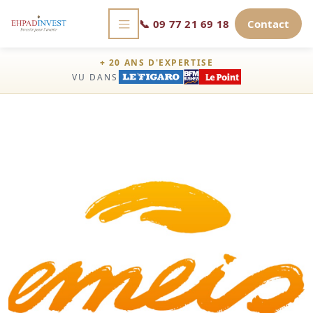
📞
09 77 21 69 18
Contact
+ 20 ANS D'EXPERTISE
VU DANS