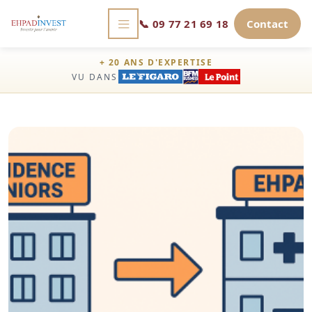
📞
09 77 21 69 18
Contact
+ 20 ANS D'EXPERTISE
VU DANS