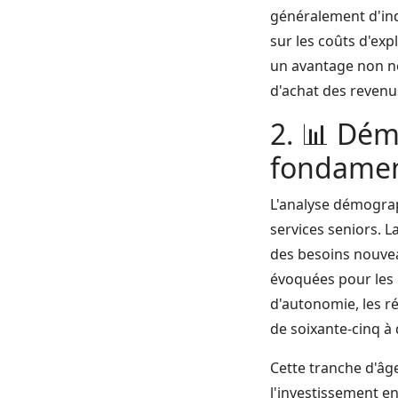
généralement d'ind
sur les coûts d'expl
un avantage non né
d'achat des revenus
2. 📊 Dém
fondamen
L'analyse démograp
services seniors. L
des besoins nouvea
évoquées pour les 
d'autonomie, les ré
de soixante-cinq à
Cette tranche d'âg
l'investissement e