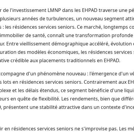
ur de l'investissement LMNP dans les EHPAD traverse une p
s plusieurs années de turbulences, un nouveau segment attir
és : les résidences services seniors. Ce marché, longtemps
'immobilier de santé, connaît une transformation profonde 
eur. Entre vieillissement démographique accéléré, évolution
cturation des modèles économiques, les résidences service
ive crédible aux placements traditionnels en EHPAD.
accompagne d'un phénomène nouveau : l'émergence d'un vé
s lots en résidences services seniors. Contrairement aux EH
exe et les délais étendus, ce segment bénéficie d'une liqui
seurs en quête de flexibilité. Les rendements, bien que diffé
 présentent une stabilité attractive dans un contexte d'inc
ir en résidences services seniors ne s'improvise pas. Les m