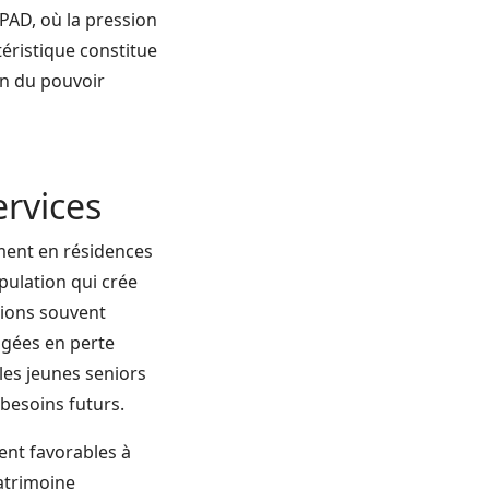
PAD, où la pression
ctéristique constitue
on du pouvoir
rvices
ement en résidences
pulation qui crée
tions souvent
âgées en perte
les jeunes seniors
besoins futurs.
ent favorables à
atrimoine