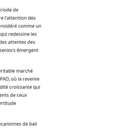
ériode de
e l'attention des
 considéré comme un
qui redessine les
 des attentes des
s seniors émergent
ritable marché
PAD, où la revente
dité croissante qui
rents de ceux
ertitude
écanismes de bail