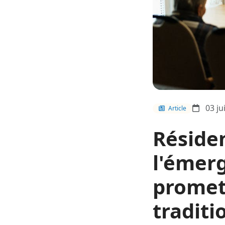
03 ju
Article
Résiden
l'émer
promet
traditi