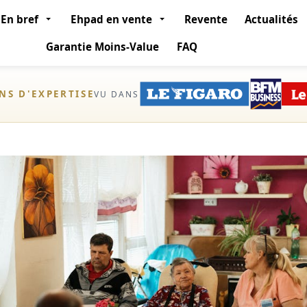
En bref
Ehpad en vente
Revente
Actualités
Garantie Moins-Value
FAQ
ANS D'EXPERTISE
VU DANS