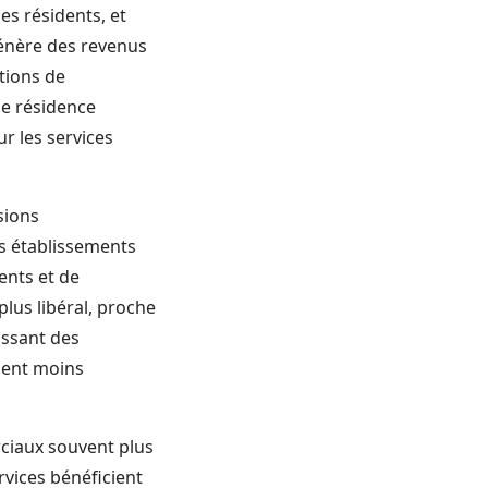
es résidents, et
 génère des revenus
ations de
ne résidence
ur les services
sions
es établissements
ents et de
lus libéral, proche
oissant des
ment moins
rciaux souvent plus
rvices bénéficient