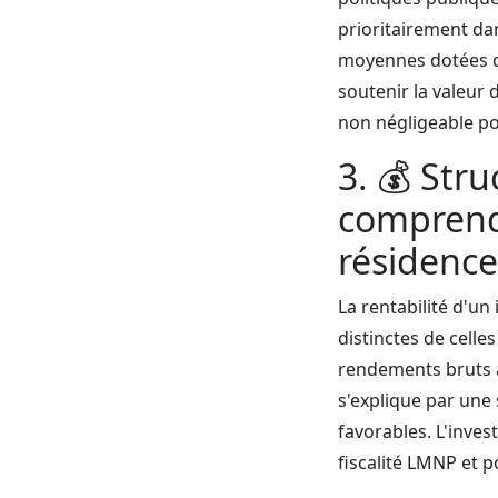
prioritairement dan
moyennes dotées d'
soutenir la valeur 
non négligeable pou
3. 💰 Stru
comprendr
résidence
La rentabilité d'u
distinctes de cell
rendements bruts a
s'explique par une 
favorables. L'inves
fiscalité LMNP et p