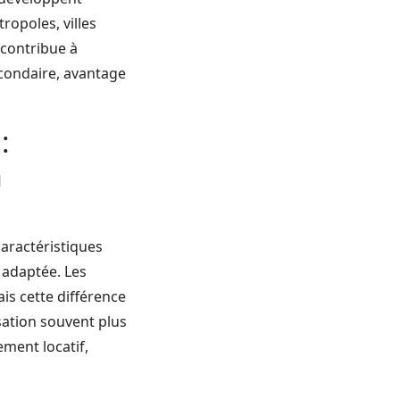
ropoles, villes
 contribue à
secondaire, avantage
:
n
aractéristiques
 adaptée. Les
is cette différence
sation souvent plus
ement locatif,