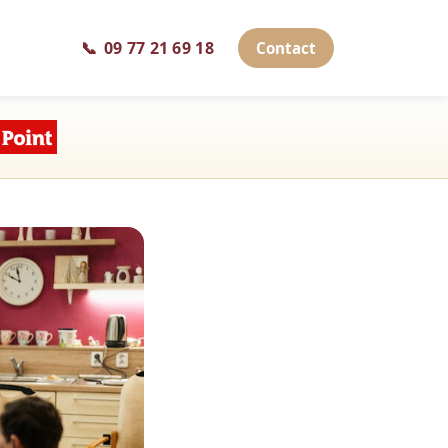
📞
09 77 21 69 18
Contact