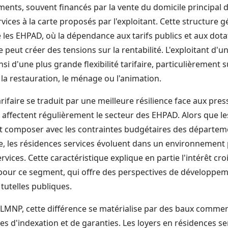
ments, souvent financés par la vente du domicile principal d
ervices à la carte proposés par l'exploitant. Cette structure
e les EHPAD, où la dépendance aux tarifs publics et aux dot
 peut créer des tensions sur la rentabilité. L'exploitant d'u
si d'une plus grande flexibilité tarifaire, particulièrement s
a restauration, le ménage ou l'animation.
ifaire se traduit par une meilleure résilience face aux pres
 affectent régulièrement le secteur des EHPAD. Alors que l
t composer avec les contraintes budgétaires des départem
e, les résidences services évoluent dans un environnement p
ervices. Cette caractéristique explique en partie l'intérêt cr
pour ce segment, qui offre des perspectives de développe
 tutelles publiques.
r LMNP, cette différence se matérialise par des baux comme
s d'indexation et de garanties. Les loyers en résidences se