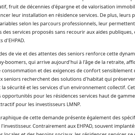
atif, fruit de décennies d'épargne et de valorisation immobil
ncer leur installation en résidence services. De plus, leurs
 variables selon les parcours professionnels, leur permette
s des services proposés sans recourir aux aides publiques,
s d'EHPAD.
des de vie et des attentes des seniors renforce cette dyna
-boomers, qui arrive aujourd'hui à l'âge de la retraite, aff
consommation et des exigences de confort sensiblement di
x seniors recherchent des solutions d'habitat qui préserve
t la sécurité et les services d'un environnement collectif. 
es opportunités pour les résidences services haut de gamm
tractif pour les investisseurs LMNP.
graphique de cette demande présente également des spécif
 l'investisseur. Contrairement aux EHPAD, souvent implanté
s locales et des besoins sociaux, les résidences services s