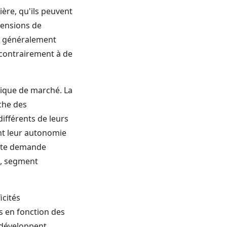
ière, qu'ils peuvent
 pensions de
nt généralement
 contrairement à de
mique de marché. La
iche des
fférents de leurs
nt leur autonomie
Cette demande
e, segment
icités
s en fonction des
e développent