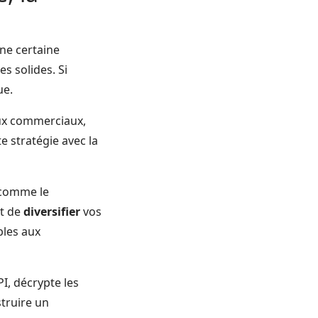
ne certaine
s solides. Si
ue.
x commerciaux,
e stratégie avec la
 comme le
nt de
diversifier
vos
bles aux
I, décrypte les
truire un