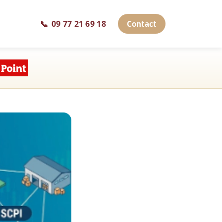
📞
09 77 21 69 18
Contact