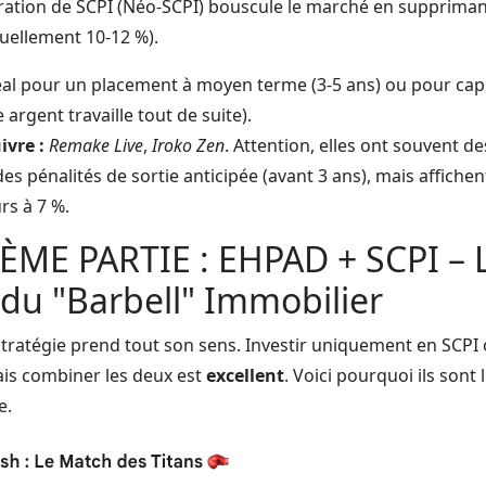
ation de SCPI (Néo-SCPI) bouscule le marché en supprimant
tuellement 10-12 %).
al pour un placement à moyen terme (3-5 ans) ou pour capit
 argent travaille tout de suite).
ivre :
Remake Live
,
Iroko Zen
. Attention, elles ont souvent de
des pénalités de sortie anticipée (avant 3 ans), mais affich
rs à 7 %.
ÈME PARTIE : EHPAD + SCPI – 
 du "Barbell" Immobilier
e stratégie prend tout son sens. Investir uniquement en SCP
is combiner les deux est
excellent
. Voici pourquoi ils sont
e.