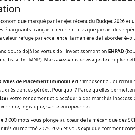
ation
conomique marqué par le rejet récent du Budget 2026 et u
, les épargnants français cherchent plus que jamais des repère
la valeur refuge par excellence, la manière de l'aborder évol
ns doute déjà les vertus de l'investissement en
EHPAD
(bau
erme, fiscalité LMNP). Mais avez-vous envisagé de coupler cett
 Civiles de Placement Immobilier)
s'imposent aujourd'hui
ux résidences gérées. Pourquoi ? Parce qu'elles permette
ser
votre rendement et d'accéder à des marchés inaccessi
ux prime, logistique, santé européenne).
e 3 000 mots vous plonge au cœur de la mécanique des SCP
unités du marché 2025-2026 et vous explique comment cons