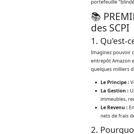
portefeuille "blind
📚 PREMI
des SCPI
1. Qu'est-
Imaginez pouvoir de
entrepôt Amazon en 
quelques milliers d
Le Principe :
Vo
La Gestion :
Un
immeubles, rec
Le Revenu :
En
nets de frais d
2. Pourquoi