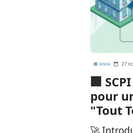
27 no
Article
🏢 SCP
pour u
"Tout T
🚀 Introdu