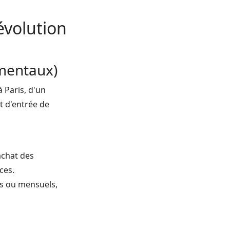
évolution
amentaux)
 Paris, d'un
t d'entrée de
achat des
ces.
ls ou mensuels,