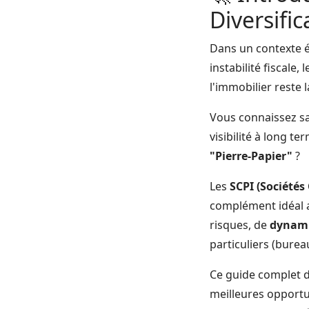
Diversific
Dans un contexte é
instabilité fiscale
l'immobilier reste 
Vous connaissez sa
visibilité à long t
"Pierre-Papier"
?
Les
SCPI (Sociétés
complément idéal a
risques, de
dynami
particuliers (burea
Ce guide complet d
meilleures opport