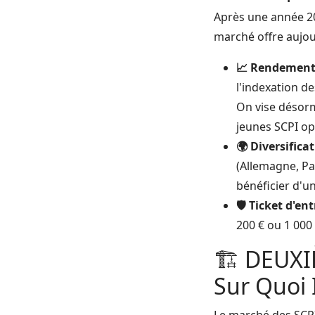
Après une année 202
marché offre aujou
📈 Rendements
l'indexation de
On vise désorm
jeunes SCPI op
🌍 Diversifica
(Allemagne, Pa
bénéficier d'un
🛡️ Ticket d'ent
200 € ou 1 000
🏗️ DEUXI
Sur Quoi 