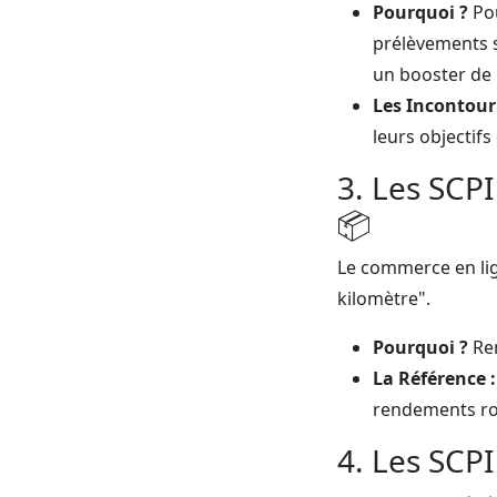
Pourquoi ?
Pou
prélèvements s
un booster de
Les Incontour
leurs objectif
3. Les SCP
📦
Le commerce en lign
kilomètre".
Pourquoi ?
Ren
La Référence :
rendements ro
4. Les SCPI 