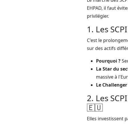
Le marché des SCPI
EHPAD, il faut évit
privilégier.
1. Les SCP
C'est le prolongem
sur des actifs diff
Pourquoi ?
Sec
La Star du sec
massive à l'Eu
Le Challenger 
2. Les SCP
🇪🇺
Elles investissent 