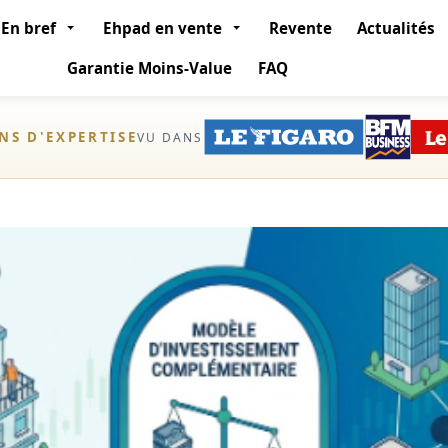
En bref
Ehpad en vente
Revente
Actualités
Garantie Moins-Value
FAQ
ANS D'EXPERTISE
VU DANS