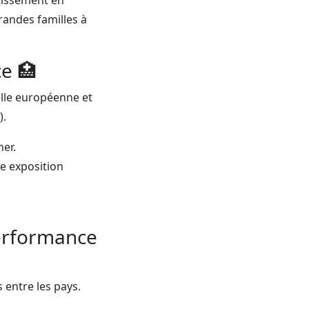
stissement en
grandes familles à
ce 🏥
elle européenne et
).
ner.
ne exposition
Performance
 entre les pays.