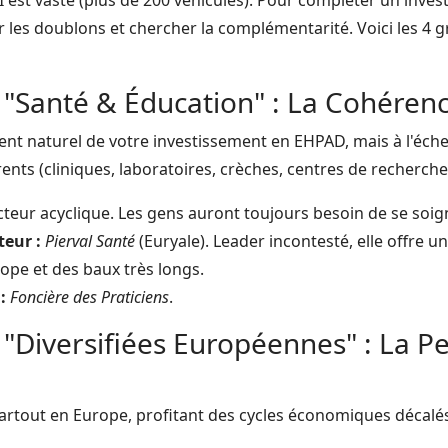
 est vaste (plus de 200 véhicules). Pour compléter un inve
er les doublons et chercher la complémentarité. Voici les 4 
I "Santé & Éducation" : La Cohéren
ent naturel de votre investissement en EHPAD, mais à l'éch
érents (cliniques, laboratoires, crèches, centres de recherche
teur acyclique. Les gens auront toujours besoin de se soig
teur :
Pierval Santé
(Euryale). Leader incontesté, elle offre u
rope et des baux très longs.
:
Foncière des Praticiens
.
I "Diversifiées Européennes" : La 
partout en Europe, profitant des cycles économiques décalés