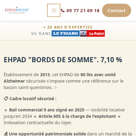
📞
09 77 21 69 18
Contact
+ 20 ANS D'EXPERTISE
VU DANS
EHPAD "BORDS DE SOMME". 7,10 %
Établissement de
2013
, cet EHPAD de
90 lits avec unité
Alzheimer
sécurisée s'impose comme une référence sur le
bassin saint-quentinois. ✨
📋 Cadre locatif sécurisé :
🔹
Bail commercial 9 ans signé en 2025
— visibilité locative
jusqu'en 2034 🔹
Article 605 à la charge de l'exploitant
🔹
Indexation contractuelle du loyer.
💰 Une opportunité patrimoniale solide
dans un marché de la