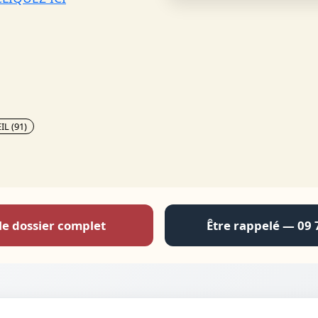
L (91)
le dossier complet
Être rappelé — 09 