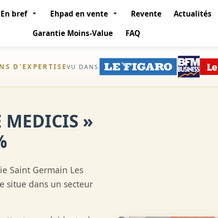
En bref
Ehpad en vente
Revente
Actualités
Garantie Moins-Value
FAQ
ANS D'EXPERTISE
VU DANS
 MEDICIS »
%
tie Saint Germain Les
e situe dans un secteur