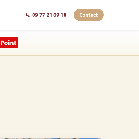
📞
09 77 21 69 18
Contact