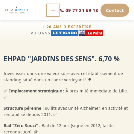
📞
09 77 21 69 18
Contact
+ 20 ANS D'EXPERTISE
VU DANS
EHPAD "JARDINS DES SENS". 6,70 %
Investissez dans une valeur sûre avec cet établissement de
standing situé dans un cadre verdoyant ! 🌳
✅
Emplacement stratégique :
À proximité immédiate de Lille.
✅
Structure pérenne :
90 lits avec unité Alzheimer, en activité et
rentabilisé depuis 2011. ✅
Bail "Zéro Souci" :
Bail de 12 ans (signé en 2012, tacite
reconduction). 💎