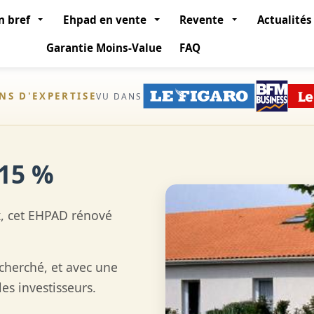
n bref
Ehpad en vente
Revente
Actualités
Garantie Moins-Value
FAQ
ANS D'EXPERTISE
VU DANS
,15 %
, cet EHPAD rénové
cherché, et avec une
les investisseurs.