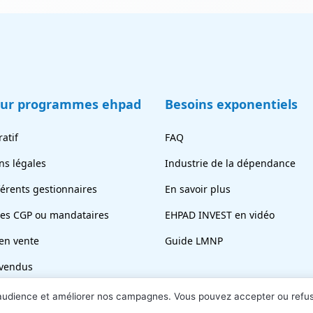
eur programmes ehpad
Besoins exponentiels
atif
FAQ
ns légales
Industrie de la dépendance
férents gestionnaires
En savoir plus
tes CGP ou mandataires
EHPAD INVEST en vidéo
en vente
Guide LMNP
vendus
ez votre chambre
 audience et améliorer nos campagnes. Vous pouvez accepter ou refu