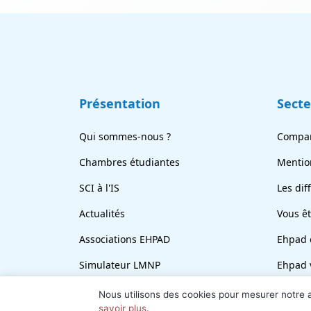
Présentation
Sect
Qui sommes-nous ?
Compar
Chambres étudiantes
Mentio
SCI à l'IS
Les dif
Actualités
Vous ê
Associations EHPAD
Ehpad 
Simulateur LMNP
Ehpad 
En bref
Revend
Nous utilisons des cookies pour mesurer notre
savoir plus
.