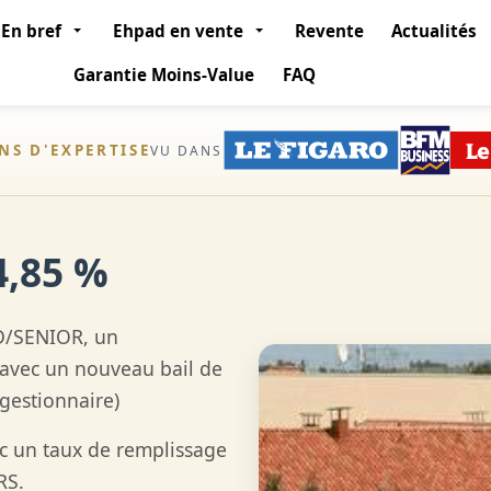
En bref
Ehpad en vente
Revente
Actualités
Garantie Moins-Value
FAQ
ANS D'EXPERTISE
VU DANS
4,85 %
D/SENIOR, un
 avec un nouveau bail de
 gestionnaire)
c un taux de remplissage
ERS.