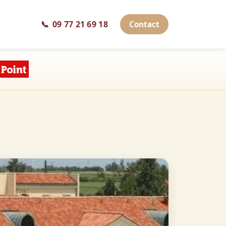
📞
09 77 21 69 18
Contact