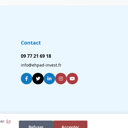
Contact
09 77 21 69 18
info@ehpad-invest.fr
ser.
En
Je veux investir ou revendre
Refuser
Accepter