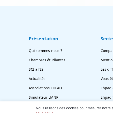
Présentation
Sect
Qui sommes-nous ?
Compar
Chambres étudiantes
Mentio
SCI à l'IS
Les dif
Actualités
Vous ê
Associations EHPAD
Ehpad 
Simulateur LMNP
Ehpad 
En bref
Revend
Nous utilisons des cookies pour mesurer notre