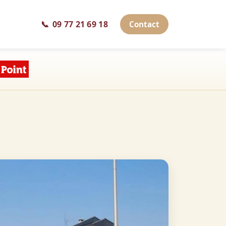
📞
09 77 21 69 18
Contact