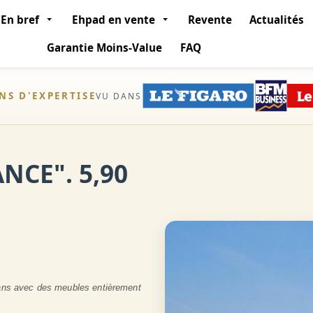
En bref
Ehpad en vente
Revente
Actualités
Garantie Moins-Value
FAQ
ANS D'EXPERTISE
VU DANS
NCE". 5,90
 ans avec des meubles entièrement