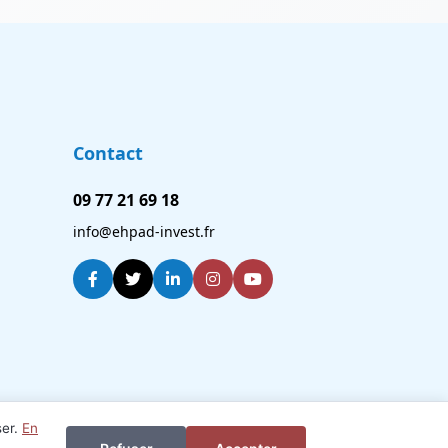
Contact
09 77 21 69 18
info@ehpad-invest.fr
ser.
En
Je veux investir ou revendre