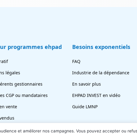
eur programmes ehpad
Besoins exponentiels
atif
FAQ
ns légales
Industrie de la dépendance
férents gestionnaires
En savoir plus
tes CGP ou mandataires
EHPAD INVEST en vidéo
en vente
Guide LMNP
vendus
ez votre chambre
 audience et améliorer nos campagnes. Vous pouvez accepter ou refu