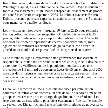
Kévin Romanteau, diplômé de la London Business School et fondateur de
Whitelight Capital, est à l'initiative de ce mouvement. Avec le soutien du
fonds d'investissement LitFin, leader européen du financement de procès,
il a fondé le collectif en septembre 2024. Le cabinet d'avocats Bruzzo
Dubucq, reconnu pour son expertise en actions collectives, a été mandaté
pour mener cette bataille juridique.
Les investisseurs lésés avaient jusqu'au 10 janvier 2025 pour rejoindre
l'action collective, avec une assignation officielle prévue avant le 25
janvier, date limite avant la prescription des faits reprochés. L'objectif
principal est d'obtenir réparation des pertes financières subies, mais
également de renforcer les standards de gouvernance et de créer un
précédent en matière de responsabilité des dirigeants d'entreprise.
Cette affaire souligne l'importance d'une gouvernance transparente et
responsable, surtout dans des secteurs aussi sensibles que celui des maisons
de retraite. Le vieillissement de la population mondiale, avec une
projection de 1,5 milliard de personnes âgées de 65 ans et plus d'ici 2050,
pose des défis majeurs en matière de prise en charge des seniors. Il est
donc crucial de restaurer la confiance des investisseurs et du public envers
ces institutions.
La nouvelle direction d'Emeis, bien que non visée par cette action
collective, se retrouve confrontée à un défi de taille : redorer l'image du
groupe et assurer une prise en charge de qualité pour les résidents. Les
répercussions de cette affaire pourraient également influencer l'ensemble
du secteur des Ehpad, incitant à une refonte des pratiques de gouvernance