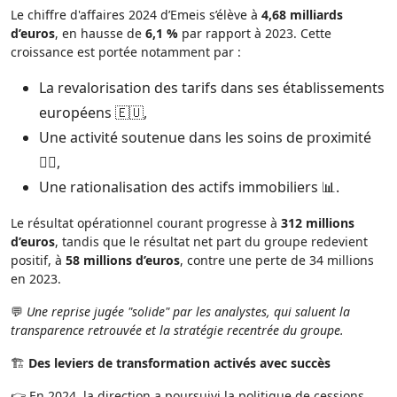
Le chiffre d'affaires 2024 d’Emeis s’élève à
4,68 milliards
d’euros
, en hausse de
6,1 %
par rapport à 2023. Cette
croissance est portée notamment par :
La revalorisation des tarifs dans ses établissements
européens 🇪🇺,
Une activité soutenue dans les soins de proximité
👩‍⚕️,
Une rationalisation des actifs immobiliers 📊.
Le résultat opérationnel courant progresse à
312 millions
d’euros
, tandis que le résultat net part du groupe redevient
positif, à
58 millions d’euros
, contre une perte de 34 millions
en 2023.
💬
Une reprise jugée "solide" par les analystes, qui saluent la
transparence retrouvée et la stratégie recentrée du groupe.
🏗️
Des leviers de transformation activés avec succès
👉 En 2024, la direction a poursuivi la politique de cessions