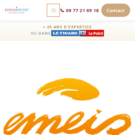
📞
09 77 21 69 18
Contact
+ 20 ANS D'EXPERTISE
VU DANS