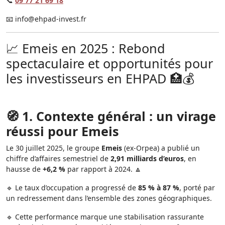
📞
09 77 21 69 18
📧
info@ehpad-invest.fr
📈 Emeis en 2025 : Rebond
spectaculaire et opportunités pour
les investisseurs en EHPAD 🏥💰
🧭 1. Contexte général : un virage
réussi pour Emeis
Le 30 juillet 2025, le groupe
Emeis
(ex-Orpea) a publié un
chiffre d’affaires semestriel de
2,91 milliards d’euros
, en
hausse de
+6,2 %
par rapport à 2024. 🔼
🔹 Le taux d’occupation a progressé de
85 % à 87 %
, porté par
un redressement dans l’ensemble des zones géographiques.
🔹 Cette performance marque une stabilisation rassurante