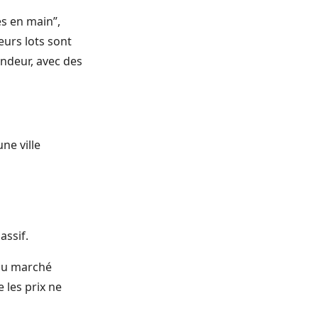
és en main”,
eurs lots sont
ndeur, avec des
ne ville
assif.
u marché
 les prix ne