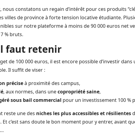
t
, nous constatons un regain d’intérêt pour ces produits “cl
villes de province à forte tension locative étudiante. Plusi
nibles sur notre plateforme à moins de 90 000 euros net ve
7 % bruts.
il faut retenir
 de 100 000 euros, il est encore possible d’investir dans u
e. Il suffit de viser :
on précise
à proximité des campus,
lé
, aux normes, dans une
copropriété saine
,
géré sous bail commercial
pour un investissement 100 % p
t reste une des
niches les plus accessibles et résilientes
d
 Et c’est sans doute le bon moment pour y entrer, avant que
t…