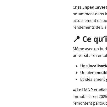
Chez
Ehpad Inves
notamment dans les 
actuellement dispo
rendements de 5 à 
📍 Ce qu’
Même avec un budget
universitaire rentabl
Une
localisati
Un bien
meub
Et idéalement
➡️ Le LMNP étudian
immobilier en 2025.
remontent partou