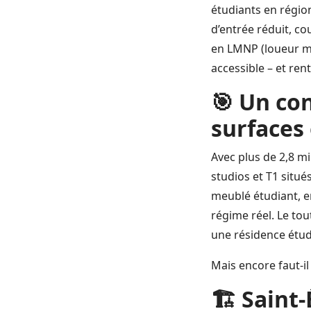
étudiants en région
d’entrée réduit, co
en LMNP (loueur me
accessible – et rent
🎯 Un con
surfaces
Avec plus de 2,8 mi
studios et T1 situ
meublé étudiant, e
régime réel. Le to
une résidence étud
Mais encore faut-il
🏗️ Saint