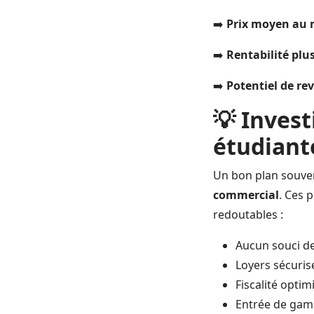
➡️
Prix moyen au m
➡️
Rentabilité plus
➡️
Potentiel de re
💡 Inves
étudiant
Un bon plan souven
commercial
. Ces 
redoutables :
Aucun souci de
Loyers sécurisé
Fiscalité opti
Entrée de gam