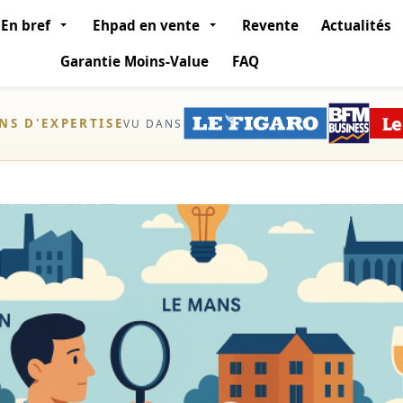
En bref
Ehpad en vente
Revente
Actualités
Garantie Moins-Value
FAQ
ANS D'EXPERTISE
VU DANS