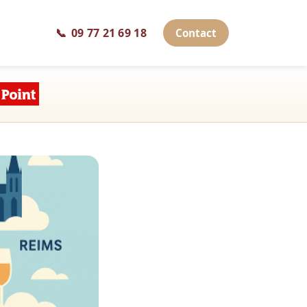
📞
09 77 21 69 18
Contact