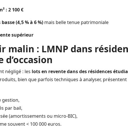
² : 2 100 €
 basse (4,5 % à 6 %)
mais belle tenue patrimoniale
vente supérieur
tir malin : LMNP dans réside
e d’occasion
t négligé : les
lots en revente dans des résidences étudia
produits, bien que parfois techniques à analyser, présenten
 gestion,
s par bail,
misée (amortissements ou micro-BIC),
me souvent < 100 000 euros.