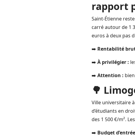
rapport 
Saint-Étienne rest
carré autour de 1 3
euros à deux pas de
➡️
Rentabilité bru
➡️
À privilégier :
le
➡️
Attention :
bien 
🌳 Limoge
Ville universitaire
d’étudiants en droi
des 1 500 €/m². Les
➡️
Budget d’entrée 