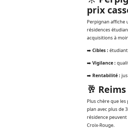
prix cass
Perpignan affiche u
résidences étudia
acquisitions à moi
➡️
Cibles :
étudiant
➡️
Vigilance :
quali
➡️
Rentabilité :
jus
🥂 Reims
Plus chère que les 
plan avec plus de 
résidence peuvent
Croix-Rouge.