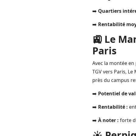
➡️
Quartiers intér
➡️
Rentabilité moy
🚉 Le Man
Paris
Avec la montée en 
TGV vers Paris, Le 
près du campus res
➡️
Potentiel de va
➡️
Rentabilité :
ent
➡️
À noter :
forte 
☀️ Perpig