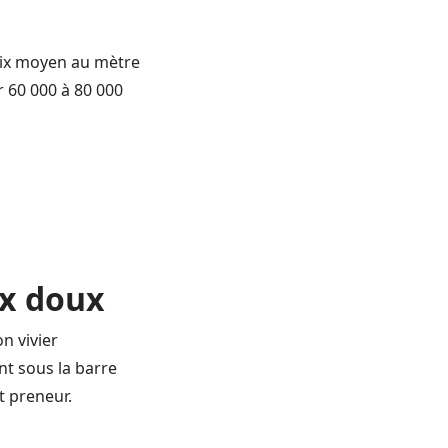
prix moyen au mètre
r 60 000 à 80 000
ix doux
on vivier
nt sous la barre
t preneur.