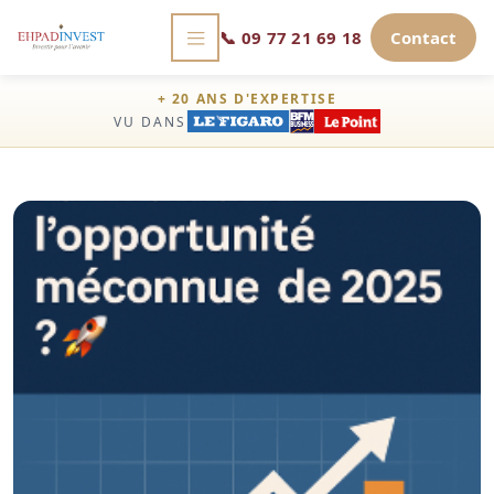
📞
09 77 21 69 18
Contact
+ 20 ANS D'EXPERTISE
VU DANS