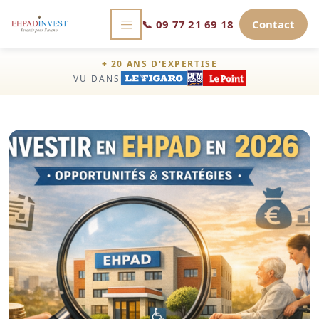
📞
09 77 21 69 18
Contact
+ 20 ANS D'EXPERTISE
VU DANS