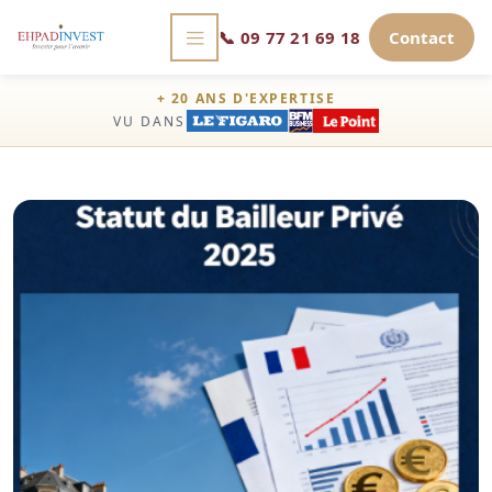
📞
09 77 21 69 18
Contact
+ 20 ANS D'EXPERTISE
VU DANS