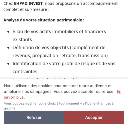
Chez
EHPAD INVEST
, nous proposons un accompagnement
complet et sur-mesure :
Analyse de votre situation patrimoniale :
Bilan de vos actifs immobiliers et financiers
existants
Définition de vos objectifs (complément de
revenus, préparation retraite, transmission)
Identification de votre profil de risque et de vos
contraintes
Simulation fiscale globale intégrant le nouveau
Nous utilisons des cookies pour mesurer notre audience et
statut dès sa promulgation
améliorer nos campagnes. Vous pouvez accepter ou refuser.
En
savoir plus
.
Sourcing d'opportunités d'investissement :
Vous pouvez modifier votre choix à tout moment via l'icône 🍪 en bas à
gauche.
Sélection rigoureuse de biens immobiliers
Je veux investir ou revendre
Refuser
Accepter
performants
Expertise spécifique sur les résidences services