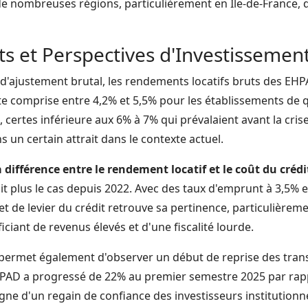
e nombreuses régions, particulièrement en Île-de-France, 
 et Perspectives d'Investissemen
d'ajustement brutal, les rendements locatifs bruts des EHPA
e comprise entre 4,2% et 5,5% pour les établissements de qu
certes inférieure aux 6% à 7% qui prévalaient avant la crise
un certain attrait dans le contexte actuel.
a différence entre le rendement locatif et le coût du crédi
tait plus le cas depuis 2022. Avec des taux d'emprunt à 3,5%
ffet de levier du crédit retrouve sa pertinence, particulièrem
iciant de revenus élevés et d'une fiscalité lourde.
 permet également d'observer un début de reprise des tran
EHPAD a progressé de 22% au premier semestre 2025 par ra
gne d'un regain de confiance des investisseurs institutionne