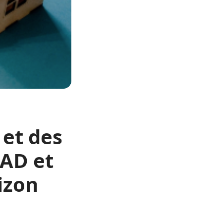
 et des
PAD et
izon