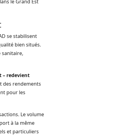
dans le Grand Est
t
D se stabilisent
alité bien situés.
 sanitaire,
t – redevient
 et des rendements
ent pour les
sactions. Le volume
pport à la même
ls et particuliers