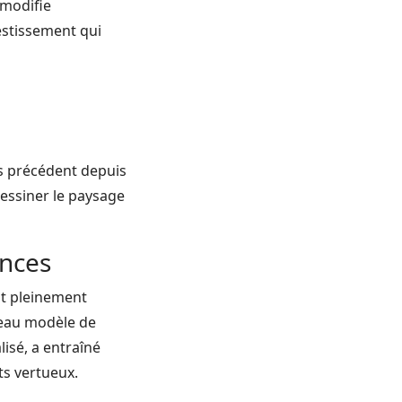
 modifie
estissement qui
s précédent depuis
dessiner le paysage
nces
nt pleinement
veau modèle de
isé, a entraîné
ts vertueux.