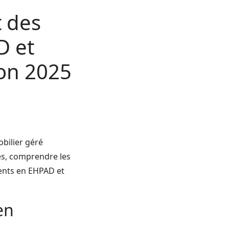
t des
D et
zon 2025
bilier géré
és, comprendre les
ments en EHPAD et
en