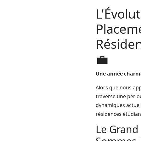
L'Évolu
Placeme
Résiden
💼
Une année charniè
Alors que nous app
traverse une pério
dynamiques actuell
résidences étudiant
Le Grand