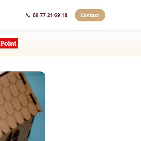
📞
09 77 21 69 18
Contact