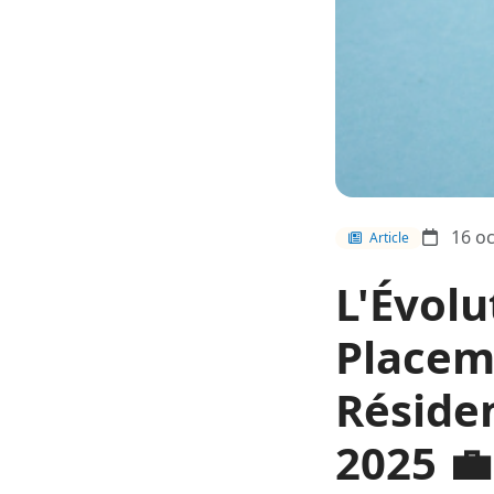
16 oc
Article
L'Évolu
Placem
Résiden
2025 💼