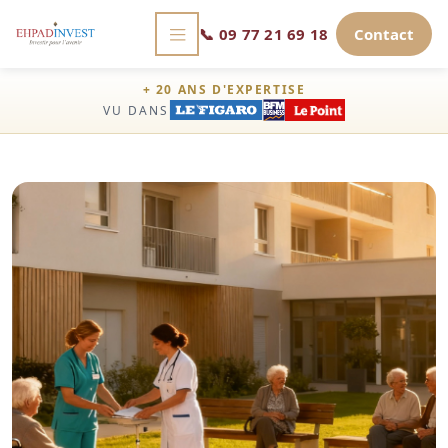
📞
09 77 21 69 18
Contact
+ 20 ANS D'EXPERTISE
VU DANS