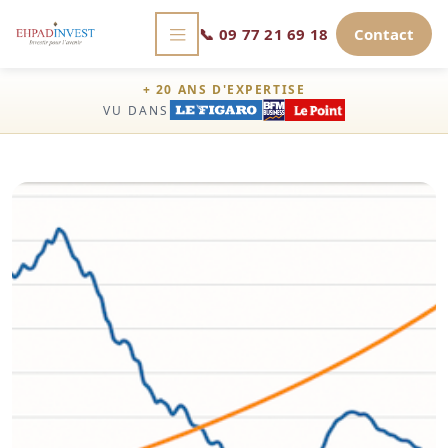
📞
09 77 21 69 18
Contact
+ 20 ANS D'EXPERTISE
VU DANS