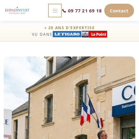
📞
09 77 21 69 18
Contact
+ 20 ANS D'EXPERTISE
VU DANS