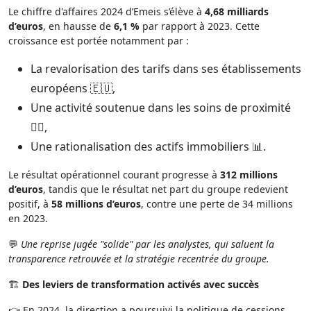
Le chiffre d'affaires 2024 d’Emeis s’élève à
4,68 milliards
d’euros
, en hausse de
6,1 %
par rapport à 2023. Cette
croissance est portée notamment par :
La revalorisation des tarifs dans ses établissements
européens 🇪🇺,
Une activité soutenue dans les soins de proximité
👩‍⚕️,
Une rationalisation des actifs immobiliers 📊.
Le résultat opérationnel courant progresse à
312 millions
d’euros
, tandis que le résultat net part du groupe redevient
positif, à
58 millions d’euros
, contre une perte de 34 millions
en 2023.
💬
Une reprise jugée "solide" par les analystes, qui saluent la
transparence retrouvée et la stratégie recentrée du groupe.
🏗️
Des leviers de transformation activés avec succès
👉 En 2024, la direction a poursuivi la politique de cessions