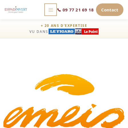
📞
09 77 21 69 18
Contact
+ 20 ANS D'EXPERTISE
VU DANS