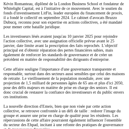
Kévin Romanteau, diplômé de la London Business School et fondateur de
Whitelight Capital, est à l'initiative de ce mouvement. Avec le soutien du
fonds d'investissement LitFin, leader européen du financement de procès,
il a fondé le collectif en septembre 2024. Le cabinet d'avocats Bruzzo
Dubucq, reconnu pour son expertise en actions collectives, a été mandaté
pour mener cette bataille juridique.
Les investisseurs lésés avaient jusqu'au 10 janvier 2025 pour rejoindre
l'action collective, avec une assignation officielle prévue avant le 25
janvier, date limite avant la prescription des faits reprochés. L'objectif
principal est d'obtenir réparation des pertes financières subies, mais
également de renforcer les standards de gouvernance et de créer un
précédent en matière de responsabilité des dirigeants d'entreprise.
Cette affaire souligne l'importance d'une gouvernance transparente et
responsable, surtout dans des secteurs aussi sensibles que celui des maisons
de retraite. Le vieillissement de la population mondiale, avec une
projection de 1,5 milliard de personnes âgées de 65 ans et plus d'ici 2050,
pose des défis majeurs en matière de prise en charge des seniors. Il est
donc crucial de restaurer la confiance des investisseurs et du public envers
ces institutions.
La nouvelle direction d'Emeis, bien que non visée par cette action
collective, se retrouve confrontée à un défi de taille : redorer l'image du
groupe et assurer une prise en charge de qualité pour les résidents. Les
répercussions de cette affaire pourraient également influencer l'ensemble
du secteur des Ehpad, incitant à une refonte des pratiques de gouvernance