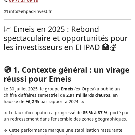
📞
09 77 21 69 18
📧
info@ehpad-invest.fr
📈 Emeis en 2025 : Rebond
spectaculaire et opportunités pour
les investisseurs en EHPAD 🏥💰
🧭 1. Contexte général : un virage
réussi pour Emeis
Le 30 juillet 2025, le groupe
Emeis
(ex-Orpea) a publié un
chiffre d’affaires semestriel de
2,91 milliards d’euros
, en
hausse de
+6,2 %
par rapport à 2024. 🔼
🔹 Le taux d’occupation a progressé de
85 % à 87 %
, porté par
un redressement dans l’ensemble des zones géographiques.
🔹 Cette performance marque une stabilisation rassurante