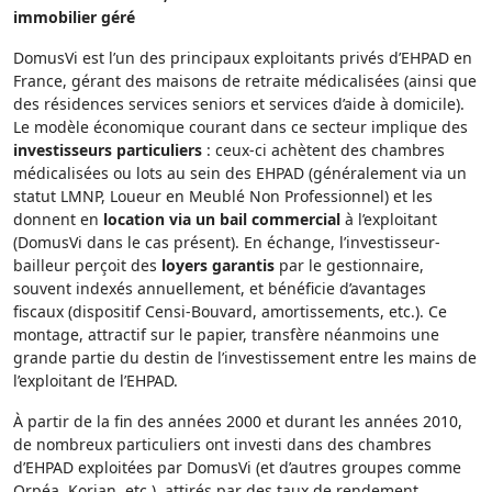
immobilier géré
DomusVi est l’un des principaux exploitants privés d’EHPAD en
France, gérant des maisons de retraite médicalisées (ainsi que
des résidences services seniors et services d’aide à domicile).
Le modèle économique courant dans ce secteur implique des
investisseurs particuliers
: ceux-ci achètent des chambres
médicalisées ou lots au sein des EHPAD (généralement via un
statut LMNP, Loueur en Meublé Non Professionnel) et les
donnent en
location via un bail commercial
à l’exploitant
(DomusVi dans le cas présent). En échange, l’investisseur-
bailleur perçoit des
loyers garantis
par le gestionnaire,
souvent indexés annuellement, et bénéficie d’avantages
fiscaux (dispositif Censi-Bouvard, amortissements, etc.). Ce
montage, attractif sur le papier, transfère néanmoins une
grande partie du destin de l’investissement entre les mains de
l’exploitant de l’EHPAD.
À partir de la fin des années 2000 et durant les années 2010,
de nombreux particuliers ont investi dans des chambres
d’EHPAD exploitées par DomusVi (et d’autres groupes comme
Orpéa, Korian, etc.), attirés par des taux de rendement