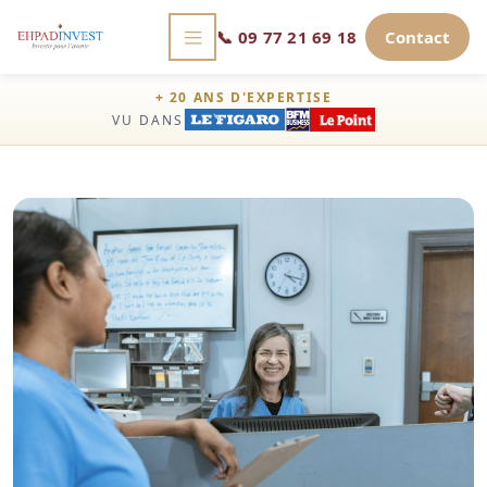
📞
09 77 21 69 18
Contact
+ 20 ANS D'EXPERTISE
VU DANS