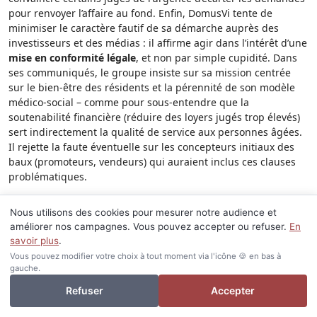
pour renvoyer l’affaire au fond. Enfin, DomusVi tente de
minimiser le caractère fautif de sa démarche auprès des
investisseurs et des médias : il affirme agir dans l’intérêt d’une
mise en conformité légale
, et non par simple cupidité. Dans
ses communiqués, le groupe insiste sur sa mission centrée
sur le bien-être des résidents et la pérennité de son modèle
médico-social – comme pour sous-entendre que la
soutenabilité financière (réduire des loyers jugés trop élevés)
sert indirectement la qualité de service aux personnes âgées.
Il rejette la faute éventuelle sur les concepteurs initiaux des
baux (promoteurs, vendeurs) qui auraient inclus ces clauses
problématiques.
En synthèse, les plaignants ont mis en avant le
respect du
Nous utilisons des cookies pour mesurer notre audience et
contrat et la protection de l’investisseur
, tandis que DomusVi
améliorer nos campagnes. Vous pouvez accepter ou refuser.
En
a mis en avant la
conformité juridique et la viabilité
savoir plus
.
économique
. Cette confrontation a obligé les tribunaux à
Vous pouvez modifier votre choix à tout moment via l'icône 🍪 en bas à
évaluer à la fois des subtilités de droit des baux et des
gauche.
considérations d’équité. L’issue penchera majoritairement en
Je veux investir ou revendre
Refuser
Accepter
faveur des bailleurs, considérant qu’un professionnel comme
DomusVi, signataire des baux, ne pouvait ignorer pendant des