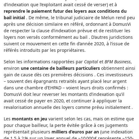
d’indexation que l’exploitant avait cessé de verser) et à
reprendre le paiement futur des loyers aux conditions du
bail initial
. De même, le tribunal judiciaire de Melun rend peu
après une décision similaire en référé, ordonnant à DomusVi
de respecter la clause d’indexation prévue et de restituer les
loyers non versés conformément au bail . D’autres juridictions
suivent ce mouvement en cette fin d’année 2020, à l’issue de
référés introduits par les propriétaires.
Selon les informations rapportées par
Capital
et
BFM Business
,
environ
une centaine de bailleurs particuliers
obtiennent ainsi
gain de cause dès ces premières décisions . Ces investisseurs
– souvent des épargnants retraités ayant placé leur argent
dans une chambre d’EHPAD – voient leurs droits confirmés :
DomusVi doit leur reverser les montants d’indexation qu’il
avait cessé de payer en 2020, et continuer à appliquer la
revalorisation annuelle des loyers comme prévu initialement .
Les
montants en jeu
varient selon les cas, mais on estime que
pour chaque bailleur, la perte évitée grâce à ces jugements
représentait plusieurs
milliers d’euros par an
(une indexation
de 1,5 à 2 % sur un loyer annuel de ~10 000 € représente ~150-