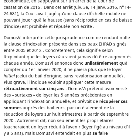
économique, en s’appuyant sur un arrêt de la Cour de
cassation de 2016 . Dans cet arrêt (Civ. 3e, 14 janv. 2016, n° 14-
24.681), la Cour avait jugé qu’une clause d’échelle mobile ne
pouvant jouer qu’à la hausse (sans réciprocité en cas de baisse
d’indice) est prohibée et réputée non écrite .
DomusVi interprète cette jurisprudence comme rendant nulle
la clause d’indexation présente dans ses baux EHPAD signés
entre 2005 et 2012 . Concrètement, cela signifie selon
l’exploitant que les loyers n’auraient jamais dû être augmentés
chaque année. DomusVi annonce donc
unilatéralement
qu’à
compter du 1er janvier 2020, il ne paiera plus que le loyer
initial
(celui du bail d’origine, sans revalorisation annuelle) .
Plus grave, il indique vouloir appliquer cette mesure
rétroactivement sur cinq ans
: DomusVi prétend avoir versé
des « surtaxes » de loyer les 5 années précédentes en
appliquant l’indexation annuelle, et prévoit de
récupérer ces
sommes
auprès des bailleurs, par un étalement de la
réduction de loyers sur huit trimestres à partir de septembre
2020 . Autrement dit, non seulement les propriétaires
toucheraient un loyer réduit à l’avenir (loyer figé au niveau d’il
y a 5 ans), mais DomusVi entendait en plus
se faire