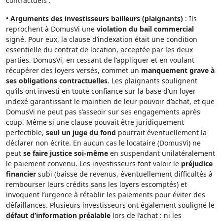
contractuels :
•
Arguments des investisseurs bailleurs (plaignants)
: Ils
reprochent à DomusVi une
violation du bail commercial
signé. Pour eux, la clause d’indexation était une condition
essentielle du contrat de location, acceptée par les deux
parties. DomusVi, en cessant de l’appliquer et en voulant
récupérer des loyers versés, commet un
manquement grave à
ses obligations contractuelles
. Les plaignants soulignent
qu’ils ont investi en toute confiance sur la base d’un loyer
indexé garantissant le maintien de leur pouvoir d’achat, et que
DomusVi ne peut pas s’asseoir sur ses engagements après
coup. Même si une clause pouvait être juridiquement
perfectible,
seul un juge du fond
pourrait éventuellement la
déclarer non écrite. En aucun cas le locataire (DomusVi) ne
peut
se faire justice soi-même
en suspendant unilatéralement
le paiement convenu. Les investisseurs font valoir le
préjudice
financier
subi (baisse de revenus, éventuellement difficultés à
rembourser leurs crédits sans les loyers escomptés) et
invoquent l’urgence à rétablir les paiements pour éviter des
défaillances. Plusieurs investisseurs ont également souligné le
défaut d’information préalable
lors de l’achat : ni les