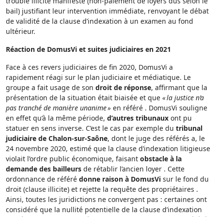
trouble illicite manifeste (non-paiement de loyers dus selon le
bail) justifiant leur intervention immédiate, renvoyant le débat
de validité de la clause d’indexation à un examen au fond
ultérieur.
Réaction de DomusVi et suites judiciaires en 2021
Face à ces revers judiciaires de fin 2020, DomusVi a
rapidement réagi sur le plan judiciaire et médiatique. Le
groupe a fait usage de son
droit de réponse
, affirmant que la
présentation de la situation était biaisée et que
« la justice n’a
pas tranché de manière unanime »
en référé . DomusVi souligne
en effet qu’à la même période,
d’autres tribunaux
ont pu
statuer en sens inverse. C’est le cas par exemple du
tribunal
judiciaire de Chalon-sur-Saône
, dont le juge des référés a, le
24 novembre 2020, estimé que la clause d’indexation litigieuse
violait l’ordre public économique, faisant
obstacle à la
demande des bailleurs
de rétablir l’ancien loyer . Cette
ordonnance de référé
donne raison à DomusVi
sur le fond du
droit (clause illicite) et rejette la requête des propriétaires .
Ainsi, toutes les juridictions ne convergent pas : certaines ont
considéré que la nullité potentielle de la clause d’indexation