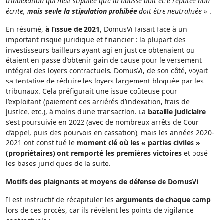
d’indexation qui n’est stipulée qu’à la hausse doit être réputée non
écrite,
mais seule la stipulation prohibée
doit être neutralisée »
.
En résumé,
à l’issue de 2021
, DomusVi faisait face à un
important risque juridique et financier : la plupart des
investisseurs bailleurs ayant agi en justice obtenaient ou
étaient en passe d’obtenir gain de cause pour le versement
intégral des loyers contractuels. DomusVi, de son côté, voyait
sa tentative de réduire les loyers largement bloquée par les
tribunaux. Cela préfigurait une issue coûteuse pour
l’exploitant (paiement des arriérés d’indexation, frais de
justice, etc.), à moins d’une transaction. La
bataille judiciaire
s’est poursuivie en 2022 (avec de nombreux arrêts de Cour
d’appel, puis des pourvois en cassation), mais les années 2020-
2021 ont constitué le
moment clé où les « parties civiles »
(propriétaires) ont remporté les premières victoires
et posé
les bases juridiques de la suite.
Motifs des plaignants et moyens de défense de DomusVi
Il est instructif de récapituler les
arguments de chaque camp
lors de ces procès, car ils révèlent les points de vigilance