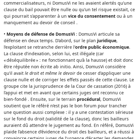
commercialisateurs, ni DomusVi ne les avaient alertés qu’une
clause du bail pouvait être nulle ou qu’un tel risque existait, ce
qui pourrait s’apparenter à un
vice du consentement
ou à un
manquement au devoir de conseil .
•
Moyens de défense de DomusVi
: DomusVi articule sa
défense en deux temps. D’abord, sur le plan
juridique
,
l’exploitant se retranche derrière l’
ordre public économique
.
La clause d’indexation, selon lui, est illégale (car
« déséquilibrée » : ne fonctionnant qu’à la hausse) et doit donc
être réputée non écrite ab initio. Ainsi, DomusVi considère
qu’il avait
le droit et même le devoir
de cesser d’appliquer une
clause nulle et de corriger les effets passés de cette clause. Le
groupe cite la jurisprudence de la Cour de cassation (2016) à
l’appui et met en avant que certains juges ont reconnu ce
bien-fondé . Ensuite, sur le terrain
procédural
, DomusVi
soutient que le référé n’est pas le bon forum pour trancher
une question aussi complexe : il y a une contestation sérieuse
sur le fond du droit (validité de la clause), donc les bailleurs
auraient dû attendre le jugement au fond. En référé, DomusVi
plaide l’absence d’évidence du droit des bailleurs, et a réussi à
convaincre certains juges de l’urgence d’écarter les demandes