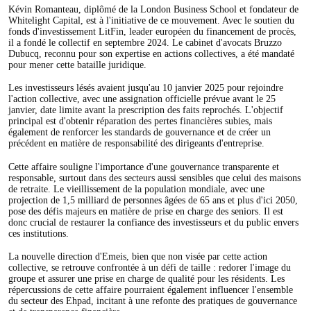
Kévin Romanteau, diplômé de la London Business School et fondateur de
Whitelight Capital, est à l'initiative de ce mouvement. Avec le soutien du
fonds d'investissement LitFin, leader européen du financement de procès,
il a fondé le collectif en septembre 2024. Le cabinet d'avocats Bruzzo
Dubucq, reconnu pour son expertise en actions collectives, a été mandaté
pour mener cette bataille juridique.
Les investisseurs lésés avaient jusqu'au 10 janvier 2025 pour rejoindre
l'action collective, avec une assignation officielle prévue avant le 25
janvier, date limite avant la prescription des faits reprochés. L'objectif
principal est d'obtenir réparation des pertes financières subies, mais
également de renforcer les standards de gouvernance et de créer un
précédent en matière de responsabilité des dirigeants d'entreprise.
Cette affaire souligne l'importance d'une gouvernance transparente et
responsable, surtout dans des secteurs aussi sensibles que celui des maisons
de retraite. Le vieillissement de la population mondiale, avec une
projection de 1,5 milliard de personnes âgées de 65 ans et plus d'ici 2050,
pose des défis majeurs en matière de prise en charge des seniors. Il est
donc crucial de restaurer la confiance des investisseurs et du public envers
ces institutions.
La nouvelle direction d'Emeis, bien que non visée par cette action
collective, se retrouve confrontée à un défi de taille : redorer l'image du
groupe et assurer une prise en charge de qualité pour les résidents. Les
répercussions de cette affaire pourraient également influencer l'ensemble
du secteur des Ehpad, incitant à une refonte des pratiques de gouvernance