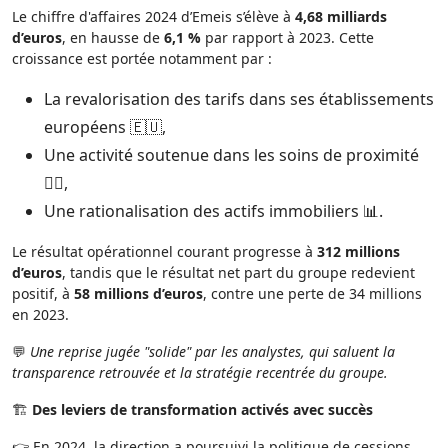
Le chiffre d'affaires 2024 d’Emeis s’élève à
4,68 milliards
d’euros
, en hausse de
6,1 %
par rapport à 2023. Cette
croissance est portée notamment par :
La revalorisation des tarifs dans ses établissements
européens 🇪🇺,
Une activité soutenue dans les soins de proximité
👩‍⚕️,
Une rationalisation des actifs immobiliers 📊.
Le résultat opérationnel courant progresse à
312 millions
d’euros
, tandis que le résultat net part du groupe redevient
positif, à
58 millions d’euros
, contre une perte de 34 millions
en 2023.
💬
Une reprise jugée "solide" par les analystes, qui saluent la
transparence retrouvée et la stratégie recentrée du groupe.
🏗️
Des leviers de transformation activés avec succès
👉 En 2024, la direction a poursuivi la politique de cessions