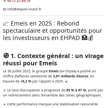
📞
09 77 21 69 18
📧
info@ehpad-invest.fr
📈 Emeis en 2025 : Rebond
spectaculaire et opportunités pour
les investisseurs en EHPAD 🏥💰
🧭 1. Contexte général : un virage
réussi pour Emeis
Le 30 juillet 2025, le groupe
Emeis
(ex-Orpea) a publié un
chiffre d’affaires semestriel de
2,91 milliards d’euros
, en
hausse de
+6,2 %
par rapport à 2024. 🔼
🔹 Le taux d’occupation a progressé de
85 % à 87 %
, porté par
un redressement dans l’ensemble des zones géographiques.
🔹 Cette performance marque une stabilisation rassurante