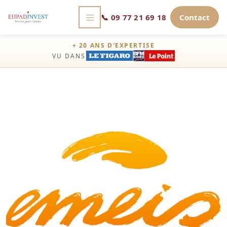
📞
09 77 21 69 18
Contact
+ 20 ANS D'EXPERTISE
VU DANS