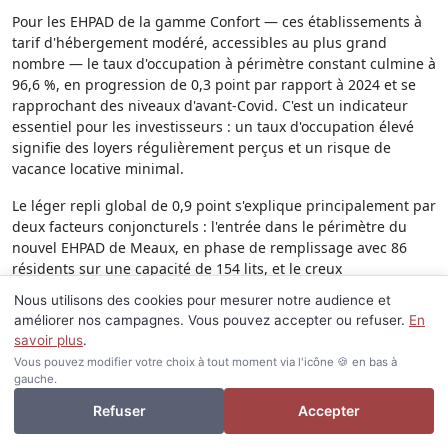
Pour les EHPAD de la gamme Confort — ces établissements à
tarif d'hébergement modéré, accessibles au plus grand
nombre — le taux d'occupation à périmètre constant culmine à
96,6 %, en progression de 0,3 point par rapport à 2024 et se
rapprochant des niveaux d'avant-Covid. C'est un indicateur
essentiel pour les investisseurs : un taux d'occupation élevé
signifie des loyers régulièrement perçus et un risque de
vacance locative minimal.
Le léger repli global de 0,9 point s'explique principalement par
deux facteurs conjoncturels : l'entrée dans le périmètre du
nouvel EHPAD de Meaux, en phase de remplissage avec 86
résidents sur une capacité de 154 lits, et le creux
démographique lié aux faibles naissances de la période 1940-
Nous utilisons des cookies pour mesurer notre audience et
1945. Ce dernier phénomène est par nature temporaire : les
améliorer nos campagnes. Vous pouvez accepter ou refuser.
En
générations du baby-boom commencent à entrer en âge de
savoir plus
.
dépendance, ce qui alimentera structurellement la demande
Vous pouvez modifier votre choix à tout moment via l'icône 🍪 en bas à
dans les années à venir.
gauche.
Je veux investir ou revendre
Le sanitaire en France : un moteur de
Refuser
Accepter
croissance puissant