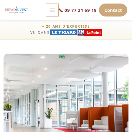
📞
09 77 21 69 18
Contact
+ 20 ANS D'EXPERTISE
VU DANS