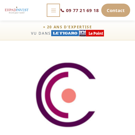
📞
09 77 21 69 18
Contact
+ 20 ANS D'EXPERTISE
VU DANS