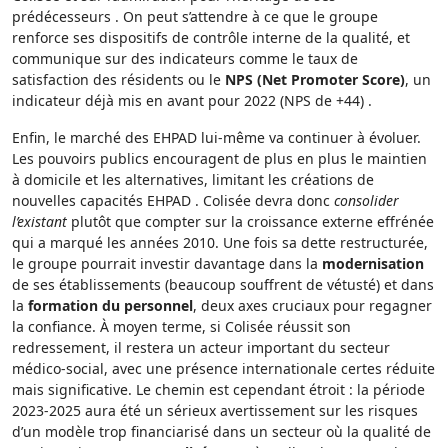
prédécesseurs . On peut s’attendre à ce que le groupe
renforce ses dispositifs de contrôle interne de la qualité, et
communique sur des indicateurs comme le taux de
satisfaction des résidents ou le
NPS (Net Promoter Score)
, un
indicateur déjà mis en avant pour 2022 (NPS de +44) .
Enfin, le marché des EHPAD lui-même va continuer à évoluer.
Les pouvoirs publics encouragent de plus en plus le maintien
à domicile et les alternatives, limitant les créations de
nouvelles capacités EHPAD . Colisée devra donc
consolider
l’existant
plutôt que compter sur la croissance externe effrénée
qui a marqué les années 2010. Une fois sa dette restructurée,
le groupe pourrait investir davantage dans la
modernisation
de ses établissements (beaucoup souffrent de vétusté) et dans
la
formation du personnel
, deux axes cruciaux pour regagner
la confiance. À moyen terme, si Colisée réussit son
redressement, il restera un acteur important du secteur
médico-social, avec une présence internationale certes réduite
mais significative. Le chemin est cependant étroit : la période
2023-2025 aura été un sérieux avertissement sur les risques
d’un modèle trop financiarisé dans un secteur où la qualité de