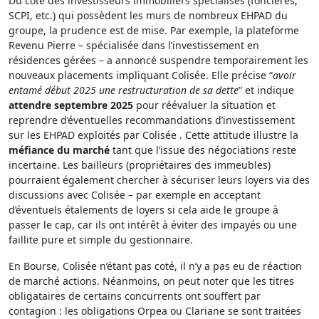
Du côté des investisseurs immobiliers spécialisés (foncières,
SCPI, etc.) qui possèdent les murs de nombreux EHPAD du
groupe, la prudence est de mise. Par exemple, la plateforme
Revenu Pierre – spécialisée dans l’investissement en
résidences gérées – a annoncé suspendre temporairement les
nouveaux placements impliquant Colisée. Elle précise “
avoir
entamé début 2025 une restructuration de sa dette
” et indique
attendre septembre 2025
pour réévaluer la situation et
reprendre d’éventuelles recommandations d’investissement
sur les EHPAD exploités par Colisée . Cette attitude illustre la
méfiance du marché
tant que l’issue des négociations reste
incertaine. Les bailleurs (propriétaires des immeubles)
pourraient également chercher à sécuriser leurs loyers via des
discussions avec Colisée – par exemple en acceptant
d’éventuels étalements de loyers si cela aide le groupe à
passer le cap, car ils ont intérêt à éviter des impayés ou une
faillite pure et simple du gestionnaire.
En Bourse, Colisée n’étant pas coté, il n’y a pas eu de réaction
de marché actions. Néanmoins, on peut noter que les titres
obligataires de certains concurrents ont souffert par
contagion : les obligations Orpea ou Clariane se sont traitées