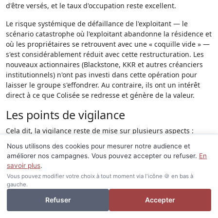
d'être versés, et le taux d'occupation reste excellent.
Le risque systémique de défaillance de l'exploitant — le
scénario catastrophe où l'exploitant abandonne la résidence et
où les propriétaires se retrouvent avec une « coquille vide » —
s'est considérablement réduit avec cette restructuration. Les
nouveaux actionnaires (Blackstone, KKR et autres créanciers
institutionnels) n'ont pas investi dans cette opération pour
laisser le groupe s'effondrer. Au contraire, ils ont un intérêt
direct à ce que Colisée se redresse et génère de la valeur.
Les points de vigilance
Cela dit, la vigilance reste de mise sur plusieurs aspects :
Nous utilisons des cookies pour mesurer notre audience et
Les renouvellements de baux
: c'est le point d'attention
améliorer nos campagnes. Vous pouvez accepter ou refuser.
En
principal. Un exploitant qui sort d'une restructuration peut
savoir plus
.
être tenté de renégocier les conditions des baux existants,
Vous pouvez modifier votre choix à tout moment via l'icône 🍪 en bas à
notamment les niveaux de loyers, lors des renouvellements. Il
gauche.
est fondamental pour les propriétaires de bien connaître les
Je veux investir ou revendre
termes de leur bail, les échéances à venir, et de se faire
Refuser
Accepter
accompagner par un professionnel pour anticiper ces