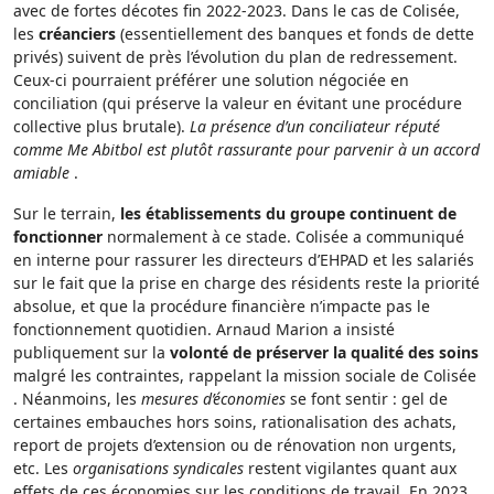
avec de fortes décotes fin 2022-2023. Dans le cas de Colisée,
les
créanciers
(essentiellement des banques et fonds de dette
privés) suivent de près l’évolution du plan de redressement.
Ceux-ci pourraient préférer une solution négociée en
conciliation (qui préserve la valeur en évitant une procédure
collective plus brutale).
La présence d’un conciliateur réputé
comme Me Abitbol est plutôt rassurante pour parvenir à un accord
amiable
.
Sur le terrain,
les établissements du groupe continuent de
fonctionner
normalement à ce stade. Colisée a communiqué
en interne pour rassurer les directeurs d’EHPAD et les salariés
sur le fait que la prise en charge des résidents reste la priorité
absolue, et que la procédure financière n’impacte pas le
fonctionnement quotidien. Arnaud Marion a insisté
publiquement sur la
volonté de préserver la qualité des soins
malgré les contraintes, rappelant la mission sociale de Colisée
. Néanmoins, les
mesures d’économies
se font sentir : gel de
certaines embauches hors soins, rationalisation des achats,
report de projets d’extension ou de rénovation non urgents,
etc. Les
organisations syndicales
restent vigilantes quant aux
effets de ces économies sur les conditions de travail. En 2023,