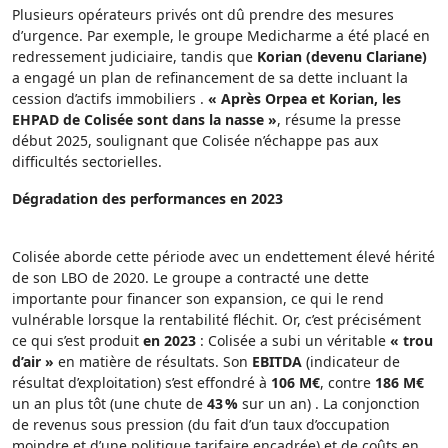
Plusieurs opérateurs privés ont dû prendre des mesures
d’urgence. Par exemple, le groupe Medicharme a été placé en
redressement judiciaire, tandis que
Korian (devenu Clariane)
a engagé un plan de refinancement de sa dette incluant la
cession d’actifs immobiliers .
« Après Orpea et Korian, les
EHPAD de Colisée sont dans la nasse »
, résume la presse
début 2025, soulignant que Colisée n’échappe pas aux
difficultés sectorielles.
Dégradation des performances en 2023
Colisée aborde cette période avec un endettement élevé hérité
de son LBO de 2020. Le groupe a contracté une dette
importante pour financer son expansion, ce qui le rend
vulnérable lorsque la rentabilité fléchit. Or, c’est précisément
ce qui s’est produit
en 2023
: Colisée a subi un véritable
« trou
d’air »
en matière de résultats. Son
EBITDA
(indicateur de
résultat d’exploitation) s’est effondré à
106 M€
, contre
186 M€
un an plus tôt (une chute de
43 %
sur un an) . La conjonction
de revenus sous pression (du fait d’un taux d’occupation
moindre et d’une politique tarifaire encadrée) et de coûts en