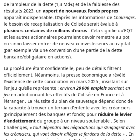
de l’ampleur de la dette (1,3 Md€) et de la faiblesse des
résultats 2023, un
apport de nouveaux fonds propres
apparaît indispensable. D’après les informations de
Challenges
,
le besoin de recapitalisation de Colisée serait évalué à
plusieurs centaines de millions d’euros
. Cela signifie qu’EQT
et les autres actionnaires pourraient devoir remettre au pot,
ou sinon laisser entrer de nouveaux investisseurs au capital
(par exemple via une conversion d’une partie de la dette
bancaire/obligataire en actions).
La procédure étant confidentielle, peu de détails filtrent
officiellement. Néanmoins, la presse économique a révélé
l’existence de cette conciliation en mars 2025 , insistant sur
l’enjeu qu’elle représente :
environ
20 000 emplois
seraient en
jeu
en additionnant les effectifs de Colisée en France et à
l’étranger . La réussite du plan de sauvetage dépend donc de
la capacité à trouver un terrain d’entente avec les créanciers
(principalement des banques et fonds) pour
réduire le levier
d’endettement
du groupe à un niveau soutenable . Selon
Challenges,
« tout dépendra des négociations qui s’engagent avec
les créanciers, qui vont devoir alléger le fardeau de la dette »
. En