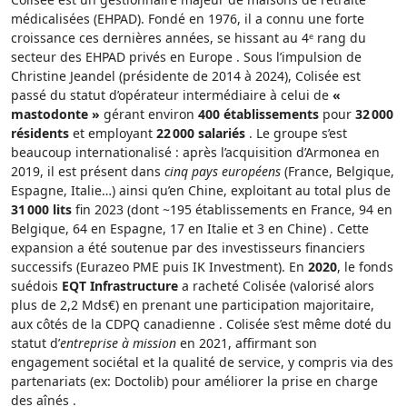
médicalisées (EHPAD). Fondé en 1976, il a connu une forte
croissance ces dernières années, se hissant au 4ᵉ rang du
secteur des EHPAD privés en Europe . Sous l’impulsion de
Christine Jeandel (présidente de 2014 à 2024), Colisée est
passé du statut d’opérateur intermédiaire à celui de
«
mastodonte »
gérant environ
400 établissements
pour
32 000
résidents
et employant
22 000 salariés
. Le groupe s’est
beaucoup internationalisé : après l’acquisition d’Armonea en
2019, il est présent dans
cinq pays européens
(France, Belgique,
Espagne, Italie…) ainsi qu’en Chine, exploitant au total plus de
31 000 lits
fin 2023 (dont ~195 établissements en France, 94 en
Belgique, 64 en Espagne, 17 en Italie et 3 en Chine) . Cette
expansion a été soutenue par des investisseurs financiers
successifs (Eurazeo PME puis IK Investment). En
2020
, le fonds
suédois
EQT Infrastructure
a racheté Colisée (valorisé alors
plus de 2,2 Mds€) en prenant une participation majoritaire,
aux côtés de la CDPQ canadienne . Colisée s’est même doté du
statut d’
entreprise à mission
en 2021, affirmant son
engagement sociétal et la qualité de service, y compris via des
partenariats (ex: Doctolib) pour améliorer la prise en charge
des aînés .