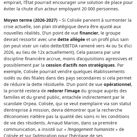
empirait, l’État pourrait encourager une solution de place pour
éviter la chute d’un acteur employant 20 000 personnes.
Moyen terme (2026-2027)
– Si Colisée parvient à surmonter la
crise actuelle, son plan stratégique devra être ajusté aux
nouvelles réalités. D’un point de vue
financier
, le groupe
devrait ressortir avec une
dette allégée
et un profil plus sain
(on peut viser un ratio dette/EBITDA ramené vers 4x ou 5x d’ici
2026, au lieu de 12x actuellement). Cela passera par une
discipline financière accrue, moins d’acquisitions agressives et
possiblement par la
cession d’actifs non stratégiques
. Par
exemple, Colisée pourrait vendre quelques établissements
isolés ou des filiales dans des pays secondaires si cela permet
de réduire la dette résiduelle. D’un point de vue
opérationnel
,
la priorité restera de
redorer l’image
du groupe auprès des
familles et du grand public, entachée indirectement par le
scandale Orpea. Colisée, qui se veut exemplaire via son statut
d’entreprise à mission, devra démontrer que la recherche
d’économies n’altère pas la qualité des soins ni les conditions
de vie des résidents. Arnaud Marion, dans sa première
communication, a insisté sur
« l’engagement humaniste »
de
Colisée et sur l’admiration pour l’héritage de ses