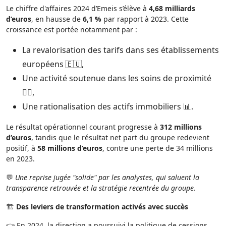
Le chiffre d'affaires 2024 d’Emeis s’élève à
4,68 milliards
d’euros
, en hausse de
6,1 %
par rapport à 2023. Cette
croissance est portée notamment par :
La revalorisation des tarifs dans ses établissements
européens 🇪🇺,
Une activité soutenue dans les soins de proximité
👩‍⚕️,
Une rationalisation des actifs immobiliers 📊.
Le résultat opérationnel courant progresse à
312 millions
d’euros
, tandis que le résultat net part du groupe redevient
positif, à
58 millions d’euros
, contre une perte de 34 millions
en 2023.
💬
Une reprise jugée "solide" par les analystes, qui saluent la
transparence retrouvée et la stratégie recentrée du groupe.
🏗️
Des leviers de transformation activés avec succès
👉 En 2024, la direction a poursuivi la politique de cessions