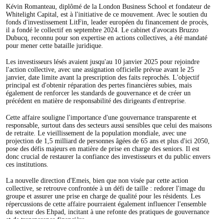
Kévin Romanteau, diplômé de la London Business School et fondateur de
Whitelight Capital, est à l'initiative de ce mouvement. Avec le soutien du
fonds d'investissement LitFin, leader européen du financement de procès,
il a fondé le collectif en septembre 2024. Le cabinet d'avocats Bruzzo
Dubucq, reconnu pour son expertise en actions collectives, a été mandaté
pour mener cette bataille juridique.
Les investisseurs lésés avaient jusqu'au 10 janvier 2025 pour rejoindre
l'action collective, avec une assignation officielle prévue avant le 25
janvier, date limite avant la prescription des faits reprochés. L'objectif
principal est d'obtenir réparation des pertes financières subies, mais
également de renforcer les standards de gouvernance et de créer un
précédent en matière de responsabilité des dirigeants d'entreprise.
Cette affaire souligne l'importance d'une gouvernance transparente et
responsable, surtout dans des secteurs aussi sensibles que celui des maisons
de retraite. Le vieillissement de la population mondiale, avec une
projection de 1,5 milliard de personnes âgées de 65 ans et plus d'ici 2050,
pose des défis majeurs en matière de prise en charge des seniors. Il est
donc crucial de restaurer la confiance des investisseurs et du public envers
ces institutions.
La nouvelle direction d'Emeis, bien que non visée par cette action
collective, se retrouve confrontée à un défi de taille : redorer l'image du
groupe et assurer une prise en charge de qualité pour les résidents. Les
répercussions de cette affaire pourraient également influencer l'ensemble
du secteur des Ehpad, incitant à une refonte des pratiques de gouvernance