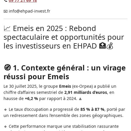
📞
09 77 21 69 18
📧
info@ehpad-invest.fr
📈 Emeis en 2025 : Rebond
spectaculaire et opportunités pour
les investisseurs en EHPAD 🏥💰
🧭 1. Contexte général : un virage
réussi pour Emeis
Le 30 juillet 2025, le groupe
Emeis
(ex-Orpea) a publié un
chiffre d’affaires semestriel de
2,91 milliards d’euros
, en
hausse de
+6,2 %
par rapport à 2024. 🔼
🔹 Le taux d’occupation a progressé de
85 % à 87 %
, porté par
un redressement dans l’ensemble des zones géographiques.
🔹 Cette performance marque une stabilisation rassurante