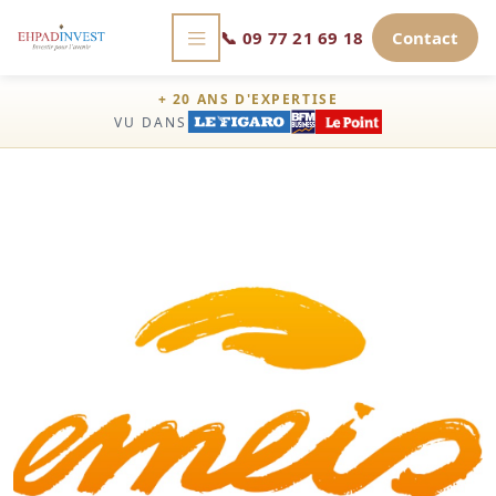
📞
09 77 21 69 18
Contact
+ 20 ANS D'EXPERTISE
VU DANS