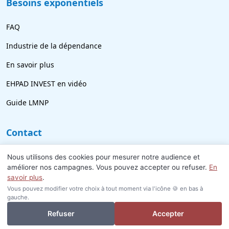
Besoins exponentiels
FAQ
Industrie de la dépendance
En savoir plus
EHPAD INVEST en vidéo
Guide LMNP
Contact
09 77 21 69 18
Nous utilisons des cookies pour mesurer notre audience et
améliorer nos campagnes. Vous pouvez accepter ou refuser.
En
info@ehpad-invest.fr
savoir plus
.
Vous pouvez modifier votre choix à tout moment via l'icône 🍪 en bas à
gauche.
Je veux investir ou revendre
Refuser
Accepter