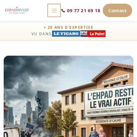
📞
09 77 21 69 18
Contact
+ 20 ANS D'EXPERTISE
VU DANS