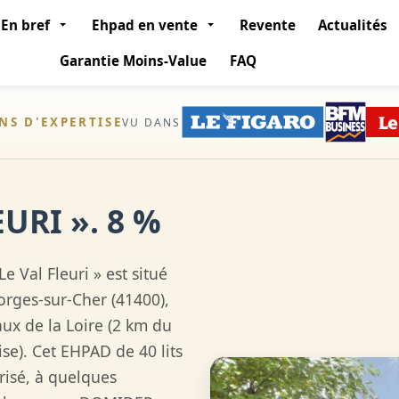
En bref
Ehpad en vente
Revente
Actualités
Garantie Moins-Value
FAQ
ANS D'EXPERTISE
VU DANS
URI ». 8 %
e Val Fleuri » est situé
eorges-sur-Cher (41400),
aux de la Loire (2 km du
e). Cet EHPAD de 40 lits
risé, à quelques