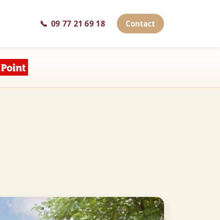
📞
09 77 21 69 18
Contact