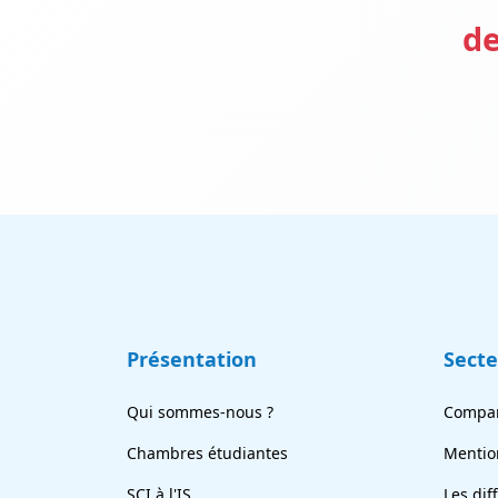
de
Présentation
Sect
Qui sommes-nous ?
Compar
Chambres étudiantes
Mentio
SCI à l'IS
Les dif