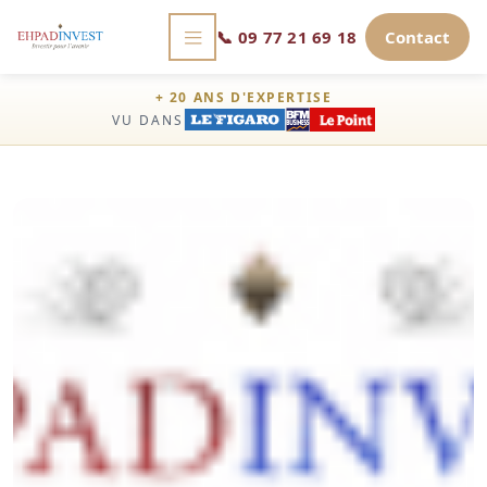
📞
09 77 21 69 18
Contact
+ 20 ANS D'EXPERTISE
VU DANS