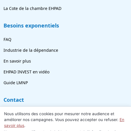
La Cote de la chambre EHPAD
Besoins exponentiels
FAQ
Industrie de la dépendance
En savoir plus
EHPAD INVEST en vidéo
Guide LMNP
Contact
09 77 21 69 18
Nous utilisons des cookies pour mesurer notre audience et
améliorer nos campagnes. Vous pouvez accepter ou refuser.
En
info@ehpad-invest.fr
savoir plus
.