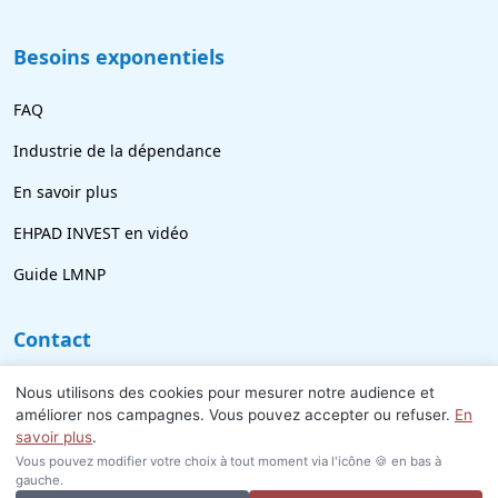
Besoins exponentiels
FAQ
Industrie de la dépendance
En savoir plus
EHPAD INVEST en vidéo
Guide LMNP
Contact
09 77 21 69 18
Nous utilisons des cookies pour mesurer notre audience et
améliorer nos campagnes. Vous pouvez accepter ou refuser.
En
info@ehpad-invest.fr
savoir plus
.
Vous pouvez modifier votre choix à tout moment via l'icône 🍪 en bas à
gauche.