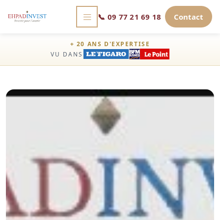
📞
09 77 21 69 18
Contact
+ 20 ANS D'EXPERTISE
VU DANS