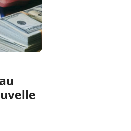
 au
uvelle