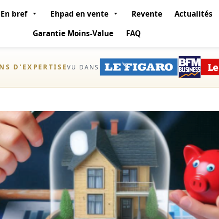
En bref
Ehpad en vente
Revente
Actualités
Garantie Moins-Value
FAQ
ANS D'EXPERTISE
VU DANS