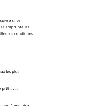
uivre si les
 les emprunteurs
illeures conditions
ux les plus
e prêt avec
té supplémentaire