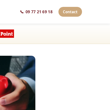
📞
09 77 21 69 18
Contact