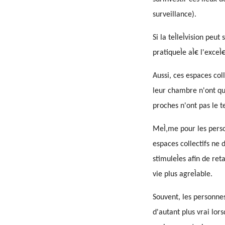
surveillance).
Si la teÌleÌvision pe
pratiqueÌe aÌ€ l'exceÌ
Aussi, ces espaces coll
leur chambre n'ont que 
proches n'ont pas le te
MeÌ‚me pour les personn
espaces collectifs ne d
stimuleÌes afin de re
vie plus agreÌable.
Souvent, les personnes
d'autant plus vrai lors