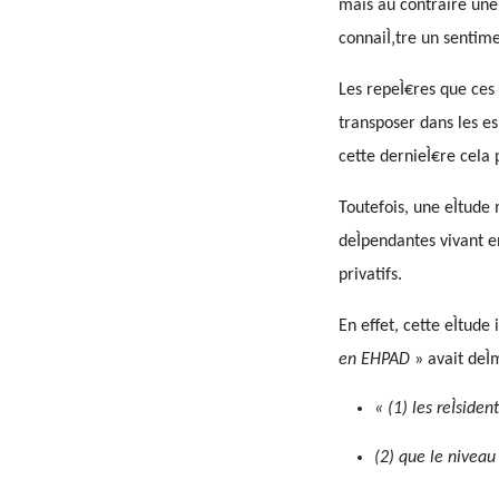
mais au contraire une 
connaiÌ‚tre un sentim
Les repeÌ€res que ces
transposer dans les es
cette dernieÌ€re cela 
Toutefois, une eÌtude
deÌpendantes vivant e
privatifs.
En effet, cette eÌtude 
en EHPAD
» avait deÌ
« (1) les reÌside
(2) que le niveau