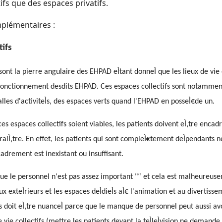
ifs que des espaces privatifs.
plémentaires :
tifs
 sont la pierre angulaire des EHPAD eÌtant donneÌ que les lieux de v
u fonctionnement desdits EHPAD. Ces espaces collectifs sont notammen
alles d'activiteÌs, des espaces verts quand l'EHPAD en posseÌ€de un.
s espaces collectifs soient viables, les patients doivent eÌ‚tre encadr
raiÌ‚tre. En effet, les patients qui sont compleÌ€tement deÌpendants n
cadrement est inexistant ou insuffisant.
que le personnel n'est pas assez important "“ et cela est malheureuse
x exteÌrieurs et les espaces deÌdieÌs aÌ€ l'animation et au divertisseme
 doit eÌ‚tre nuanceÌ parce que le manque de personnel peut aussi avo
e vie collectifs (mettre les patients devant la teÌleÌvision ne demand