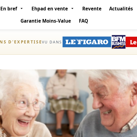
En bref
Ehpad en vente
Revente
Actualités
Garantie Moins-Value
FAQ
ANS D'EXPERTISE
VU DANS