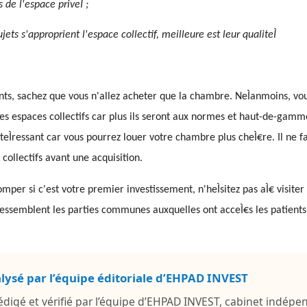
 de l'espace priveÌ ;
ujets s'approprient l'espace collectif, meilleure est leur qualiteÌ
nts, sachez que vous n'allez acheter que la chambre. NeÌanmoins, vo
s espaces collectifs car plus ils seront aux normes et haut-de-gamme
teÌressant car vous pourrez louer votre chambre plus cheÌ€re. Il ne fa
 collectifs avant une acquisition.
omper si c'est votre premier investissement, n'heÌsitez pas aÌ€ visite
 ressemblent les parties communes auxquelles ont acceÌ€s les patient
alysé par l’équipe éditoriale d’EHPAD INVEST
 rédigé et vérifié par l’équipe d’EHPAD INVEST, cabinet indépe