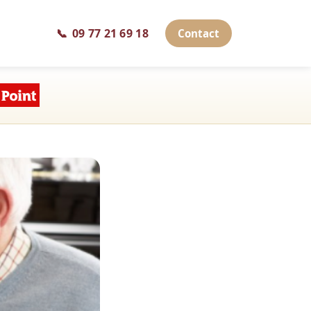
📞
09 77 21 69 18
Contact