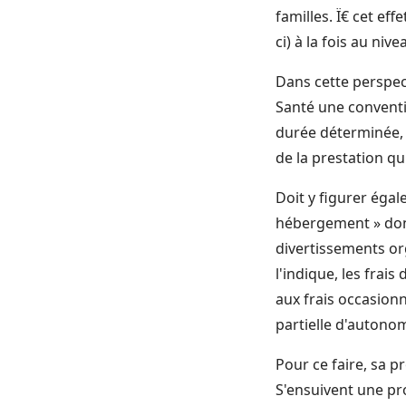
familles. Ï€ cet eff
ci) à la fois au ni
Dans cette perspect
Santé une conventio
durée déterminée, à
de la prestation qu'
Doit y figurer égal
hébergement » dont l
divertissements or
l'indique, les frai
aux frais occasion
partielle d'autonom
Pour ce faire, sa 
S'ensuivent une pr