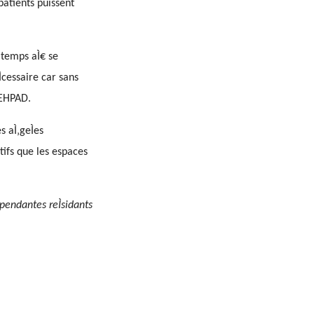
patients puissent
 temps aÌ€ se
cessaire car sans
 EHPAD.
 aÌ‚geÌes
tifs que les espaces
pendantes reÌsidants