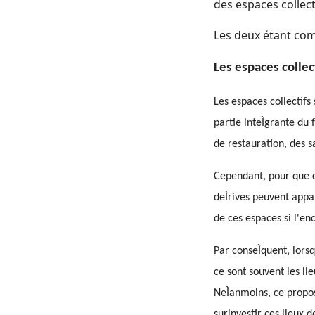
des espaces collect
Les deux étant com
Les espaces collec
Les espaces collectifs
partie inteÌgrante d
de restauration, des s
Cependant, pour que ce
deÌrives peuvent appa
de ces espaces si l'en
Par conseÌquent, lors
ce sont souvent les lieu
NeÌanmoins, ce propos
surinvestir ces lieux d