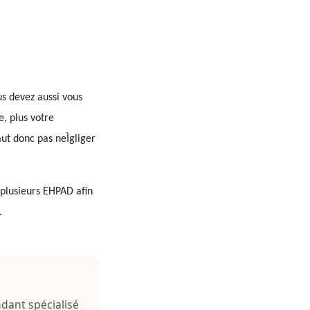
us devez aussi vous
, plus votre
ut donc pas neÌgliger
r plusieurs EHPAD afin
s.
ndant spécialisé