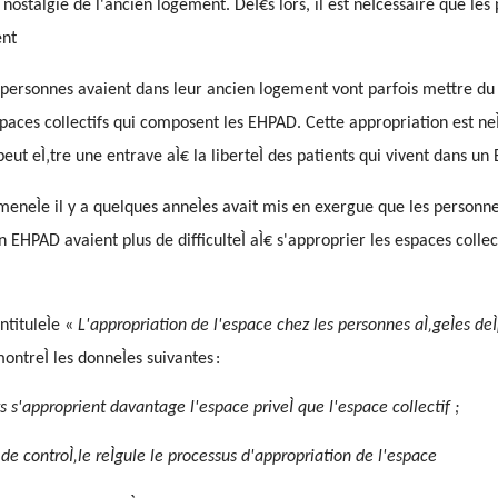
nostalgie de l'ancien logement. DeÌ€s lors, il est neÌcessaire que les 
ent
 personnes avaient dans leur ancien logement vont parfois mettre du
paces collectifs qui composent les EHPAD. Cette appropriation est neÌ
peut eÌ‚tre une entrave aÌ€ la liberteÌ des patients qui vivent dans un
 meneÌe il y a quelques anneÌes avait mis en exergue que les personnes
n EHPAD avaient plus de difficulteÌ aÌ€ s'approprier les espaces collec
intituleÌe «
L'appropriation de l'espace chez les personnes aÌ‚geÌes deÌ
montreÌ les donneÌes suivantes
:
nts s'approprient davantage l'espace priveÌ que l'espace collectif ;
 de controÌ‚le reÌgule le processus d'appropriation de l'espace