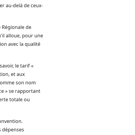
ler au-delà de ceux-
ce Régionale de
il alloue, pour une
on avec la qualité
oir, le tarif «
tion, et aux
t, comme son nom
nce » se rapportant
rte totale ou
onvention.
es dépenses