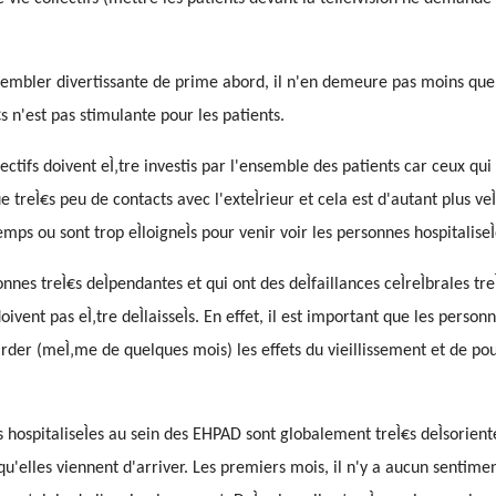
ut sembler divertissante de prime abord, il n'en demeure pas moins que t
€s n'est pas stimulante pour les patients.
ectifs doivent eÌ‚tre investis par l'ensemble des patients car ceux qui 
treÌ€s peu de contacts avec l'exteÌrieur et cela est d'autant plus veÌ
mps ou sont trop eÌloigneÌs pour venir voir les personnes hospitaliseÌ
es treÌ€s deÌpendantes et qui ont des deÌfaillances ceÌreÌbrales tre
oivent pas eÌ‚tre deÌlaisseÌs. En effet, il est important que les personn
tarder (meÌ‚me de quelques mois) les effets du vieillissement et de pou
 hospitaliseÌes au sein des EHPAD sont globalement treÌ€s deÌsorienteÌ
qu'elles viennent d'arriver. Les premiers mois, il n'y a aucun sentimen