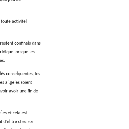
oute activiteÌ
restent confineÌs dans
ridique lorsque les
es.
Ì€s conseÌquentes, les
es aÌ‚geÌes soient
voir avoir une fin de
es et cela est
t d'eÌ‚tre chez soi