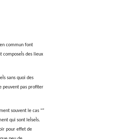
ie en commun font
t composeÌs des lieux
eÌs sans quoi des
e peuvent pas profiter
ment souvent le cas "“
nt qui sont leÌseÌs.
ir pour effet de
e que peu de