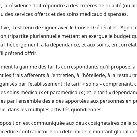
et, la résidence doit répondre à des critères de qualité (ou al
veau des services offerts et des soins médicaux dispensés.
ive, il est tenu de signer avec le Conseil Général et l'Agen
n tripartite pluriannuelle mettant en exergue le budget qu'
 l'hébergement, à la dépendance, et aux soins, en corrélati
il prétend offrir.
ement la gamme des tarifs correspondants qu'il propose, à sav
es frais afférents à l'entretien, à l'hôtellerie, à la restaura
ganisés par l'établissement ; le tarif « soins » comprenan
s des soins médicaux et paramédicaux ; et le tarif « dépenda
nés par l'ensemble des aides apportées aux personnes en pe
ie, dans les multiples activités quotidiennes.
proposition est communiquée aux deux cosignataires de la c
océdure contradictoire qui détermine le montant global d