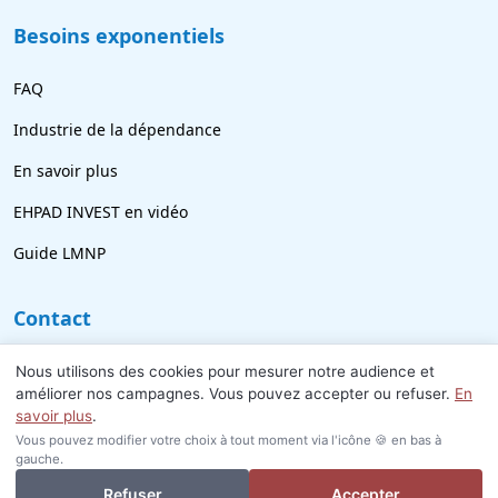
Besoins exponentiels
FAQ
Industrie de la dépendance
En savoir plus
EHPAD INVEST en vidéo
Guide LMNP
Contact
09 77 21 69 18
Nous utilisons des cookies pour mesurer notre audience et
améliorer nos campagnes. Vous pouvez accepter ou refuser.
En
info@ehpad-invest.fr
savoir plus
.
Vous pouvez modifier votre choix à tout moment via l'icône 🍪 en bas à
gauche.
Je veux investir ou revendre
Refuser
Accepter