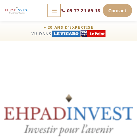
📞
09 77 21 69 18
Contact
+ 20 ANS D'EXPERTISE
VU DANS