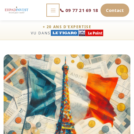
📞
09 77 21 69 18
Contact
+ 20 ANS D'EXPERTISE
VU DANS