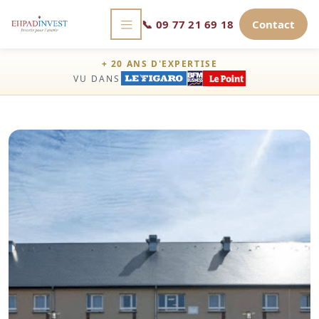
📞
09 77 21 69 18
Contact
+ 20 ANS D'EXPERTISE
VU DANS