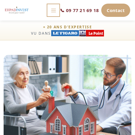
📞
09 77 21 69 18
Contact
+ 20 ANS D'EXPERTISE
VU DANS