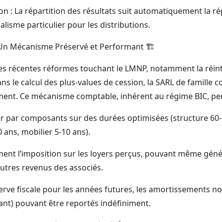
n : La répartition des résultats suit automatiquement la ré
alisme particulier pour les distributions.
Un Mécanisme Préservé et Performant 🏗️
es récentes réformes touchant le LMNP, notamment la réin
 le calcul des plus-values de cession, la SARL de famille c
ement. Ce mécanisme comptable, inhérent au régime BIC, pe
er par composants sur des durées optimisées (structure 60-
ans, mobilier 5-10 ans).
ent l’imposition sur les loyers perçus, pouvant même génére
autres revenus des associés.
rve fiscale pour les années futures, les amortissements non
sant) pouvant être reportés indéfiniment.