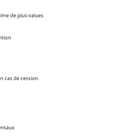
gime de plus-values
ntion
en cas de cession
entaux