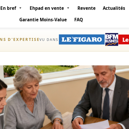
En bref
Ehpad en vente
Revente
Actualités
Garantie Moins-Value
FAQ
ANS D'EXPERTISE
VU DANS