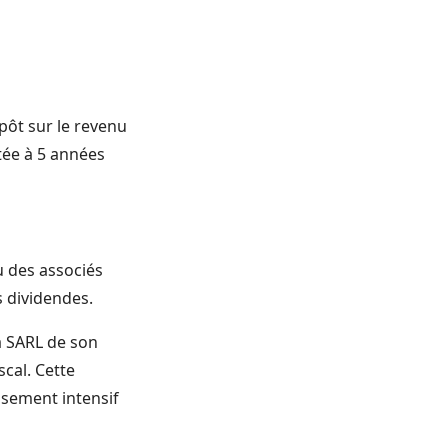
mpôt sur le revenu
tée à 5 années
u des associés
s dividendes.
la SARL de son
scal. Cette
ssement intensif