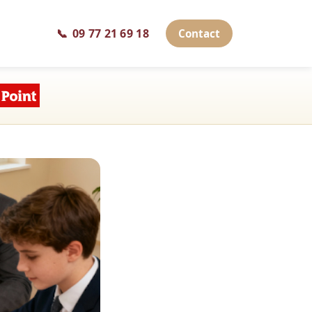
📞
09 77 21 69 18
Contact