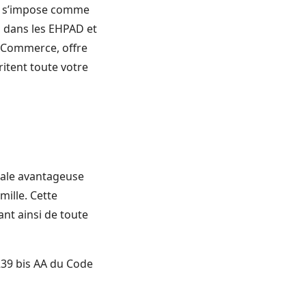
le s’impose comme
s dans les EHPAD et
e Commerce, offre
itent toute votre
scale avantageuse
ille. Cette
nt ainsi de toute
 239 bis AA du Code