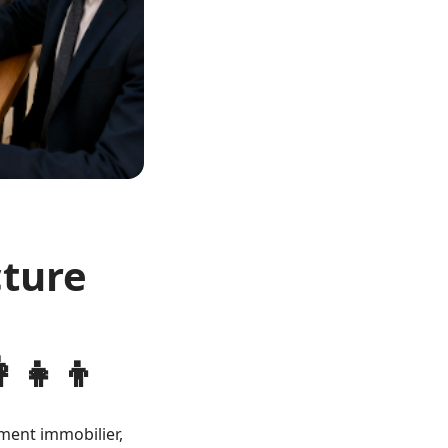
cture
‍👧‍👦
ment immobilier,