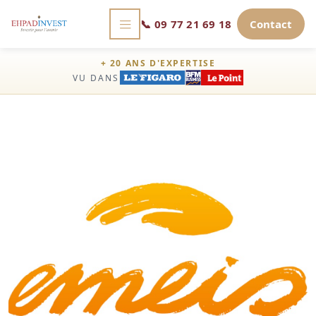
📞
09 77 21 69 18
Contact
+ 20 ANS D'EXPERTISE
VU DANS