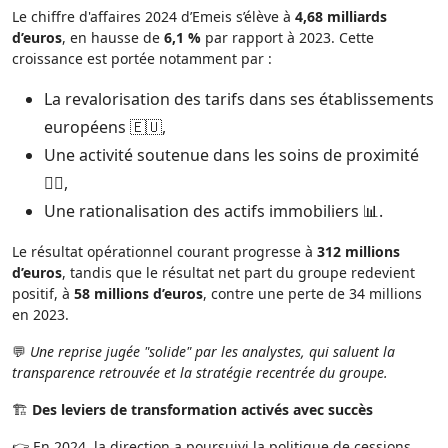
Le chiffre d'affaires 2024 d’Emeis s’élève à
4,68 milliards
d’euros
, en hausse de
6,1 %
par rapport à 2023. Cette
croissance est portée notamment par :
La revalorisation des tarifs dans ses établissements
européens 🇪🇺,
Une activité soutenue dans les soins de proximité
👩‍⚕️,
Une rationalisation des actifs immobiliers 📊.
Le résultat opérationnel courant progresse à
312 millions
d’euros
, tandis que le résultat net part du groupe redevient
positif, à
58 millions d’euros
, contre une perte de 34 millions
en 2023.
💬
Une reprise jugée "solide" par les analystes, qui saluent la
transparence retrouvée et la stratégie recentrée du groupe.
🏗️
Des leviers de transformation activés avec succès
👉 En 2024, la direction a poursuivi la politique de cessions