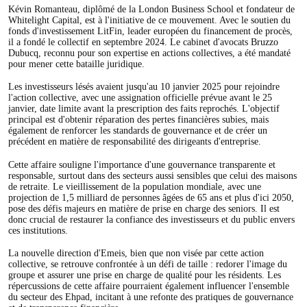
Kévin Romanteau, diplômé de la London Business School et fondateur de
Whitelight Capital, est à l'initiative de ce mouvement. Avec le soutien du
fonds d'investissement LitFin, leader européen du financement de procès,
il a fondé le collectif en septembre 2024. Le cabinet d'avocats Bruzzo
Dubucq, reconnu pour son expertise en actions collectives, a été mandaté
pour mener cette bataille juridique.
Les investisseurs lésés avaient jusqu'au 10 janvier 2025 pour rejoindre
l'action collective, avec une assignation officielle prévue avant le 25
janvier, date limite avant la prescription des faits reprochés. L'objectif
principal est d'obtenir réparation des pertes financières subies, mais
également de renforcer les standards de gouvernance et de créer un
précédent en matière de responsabilité des dirigeants d'entreprise.
Cette affaire souligne l'importance d'une gouvernance transparente et
responsable, surtout dans des secteurs aussi sensibles que celui des maisons
de retraite. Le vieillissement de la population mondiale, avec une
projection de 1,5 milliard de personnes âgées de 65 ans et plus d'ici 2050,
pose des défis majeurs en matière de prise en charge des seniors. Il est
donc crucial de restaurer la confiance des investisseurs et du public envers
ces institutions.
La nouvelle direction d'Emeis, bien que non visée par cette action
collective, se retrouve confrontée à un défi de taille : redorer l'image du
groupe et assurer une prise en charge de qualité pour les résidents. Les
répercussions de cette affaire pourraient également influencer l'ensemble
du secteur des Ehpad, incitant à une refonte des pratiques de gouvernance