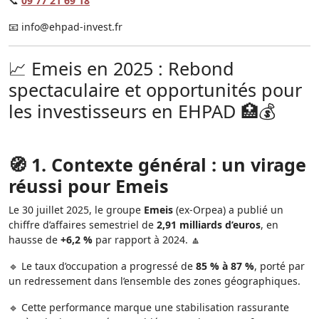
📞
09 77 21 69 18
📧
info@ehpad-invest.fr
📈 Emeis en 2025 : Rebond
spectaculaire et opportunités pour
les investisseurs en EHPAD 🏥💰
🧭 1. Contexte général : un virage
réussi pour Emeis
Le 30 juillet 2025, le groupe
Emeis
(ex-Orpea) a publié un
chiffre d’affaires semestriel de
2,91 milliards d’euros
, en
hausse de
+6,2 %
par rapport à 2024. 🔼
🔹 Le taux d’occupation a progressé de
85 % à 87 %
, porté par
un redressement dans l’ensemble des zones géographiques.
🔹 Cette performance marque une stabilisation rassurante