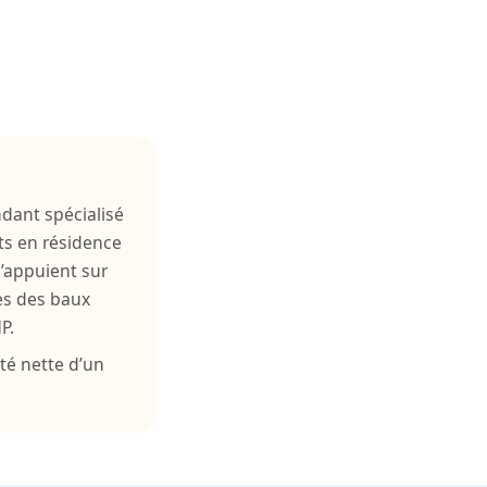
ndant spécialisé
ts en résidence
s’appuient sur
mes des baux
P.
té nette d’un