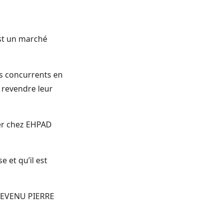
est un marché
os concurrents en
 revendre leur
ller chez EHPAD
 et qu’il est
 REVENU PIERRE