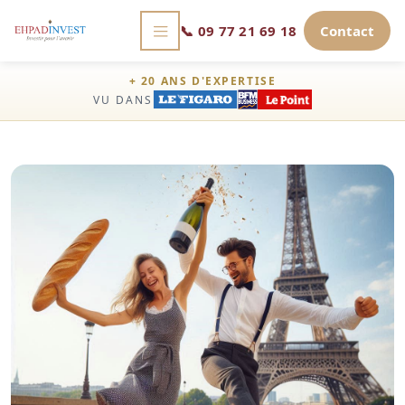
📞
09 77 21 69 18
Contact
+ 20 ANS D'EXPERTISE
VU DANS