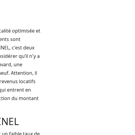
calité optimisée et
ments sont
INEL, c'est deux
idérer qu’il n'y a
uvard, une
f. Attention, il
 revenus locatifs
 qui entrent en
nction du montant
INEL
 un faible taux de