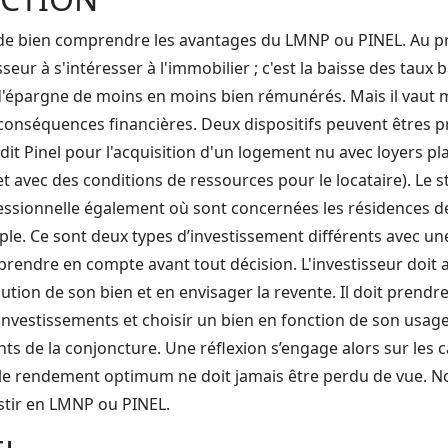
ut de bien comprendre les avantages du LMNP ou PINEL. Au p
sseur à s'intéresser à l'immobilier ; c'est la baisse des taux
'épargne de moins en moins bien rémunérés. Mais il vaut mi
s conséquences financières. Deux dispositifs peuvent êtres 
ui dit Pinel pour l'acquisition d'un logement nu avec loyers 
t avec des conditions de ressources pour le locataire). Le s
ssionnelle également où sont concernées les résidences d
ple. Ce sont deux types d’investissement différents avec une
à prendre en compte avant tout décision. L'investisseur doit 
lution de son bien et en envisager la revente. Il doit prend
investissements et choisir un bien en fonction de son usage
s de la conjoncture. Une réflexion s’engage alors sur les c
le rendement optimum ne doit jamais être perdu de vue. N
stir en LMNP ou PINEL.