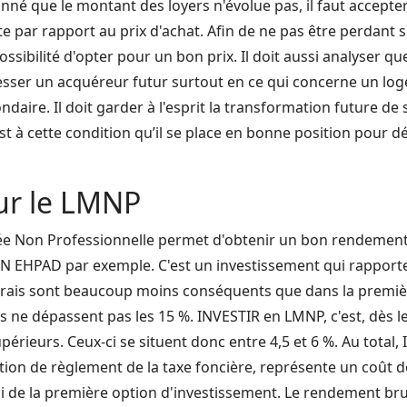
nné que le montant des loyers n'évolue pas, il faut accepter,
e par rapport au prix d'achat. Afin de ne pas être perdant s
possibilité d'opter pour un bon prix. Il doit aussi analyser qu
esser un acquéreur futur surtout en ce qui concerne un log
daire. Il doit garder à l'esprit la transformation future de
st à cette condition qu’il se place en bonne position pour d
ur le LMNP
ée Non Professionnelle permet d'obtenir un bon rendemen
EHPAD par exemple. C'est un investissement qui rapporte 
 frais sont beaucoup moins conséquents que dans la premièr
ls ne dépassent pas les 15 %. INVESTIR en LMNP, c'est, dès l
érieurs. Ceux-ci se situent donc entre 4,5 et 6 %. Au total
tion de règlement de la taxe foncière, représente un coût 
i de la première option d'investissement. Le rendement brut