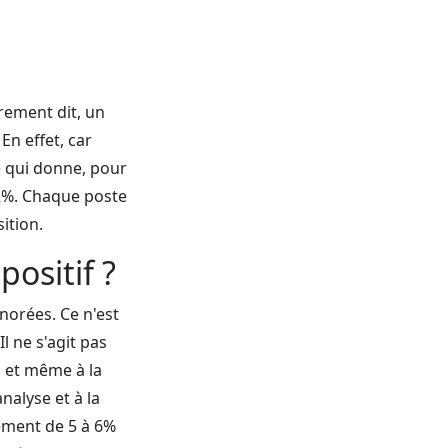
trement dit, un
En effet, car
e qui donne, pour
,2%. Chaque poste
ition.
ositif ?
onorées. Ce n'est
 ne s'agit pas
n et même à la
nalyse et à la
dement de 5 à 6%