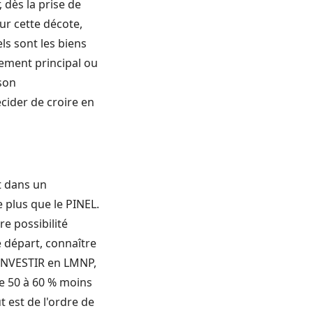
 dès la prise de
ur cette décote,
els sont les biens
ement principal ou
 son
écider de croire en
t dans un
plus que le PINEL.
e possibilité
e départ, connaître
, INVESTIR en LMNP,
de 50 à 60 % moins
 est de l'ordre de