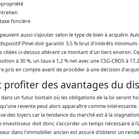
opropriété
ntretien
taxe foncière
euvent aussi s’ajouter selon le type de bien à acquérir. Au
ispositif Pinel doit garantir 3,5 % brut d'intérêts minimum. 
 citées ci-dessus altèrent ce montant d'un tiers environ. C
sition à 30 %, un taux à 1,2 % net avec une CSG-CRDS à 17
re pris en compte avant de procéder à une décision d'acquis
rofiter des avantages du disp
 dans un futur lointain où les obligations de la loi seront h
qu'une revente peut alors apparaître comme intéressante. Il
se des loyers car la tendance du marché est à la stagnatio
investisseur doit donc s’accorder un temps nécessaire à l’a
isseur dans l'immobilier ancien est assuré d’obtenir un ren