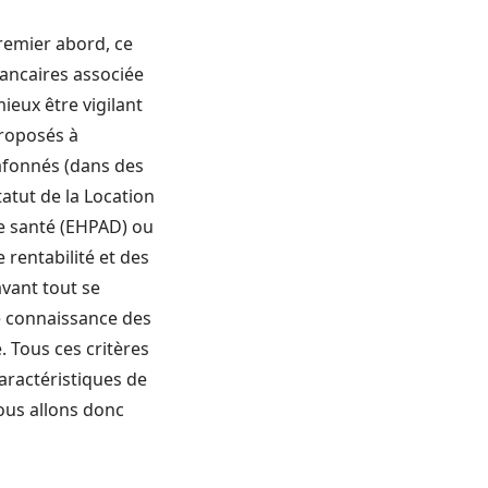
remier abord, ce
 bancaires associée
eux être vigilant
proposés à
plafonnés (dans des
tatut de la Location
e santé (EHPAD) ou
 rentabilité et des
avant tout se
re connaissance des
. Tous ces critères
aractéristiques de
ous allons donc