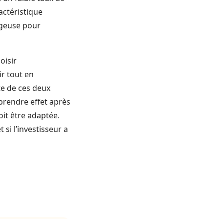
ractéristique
ageuse pour
oisir
ir tout en
te de ces deux
prendre effet après
oit être adaptée.
si l’investisseur a