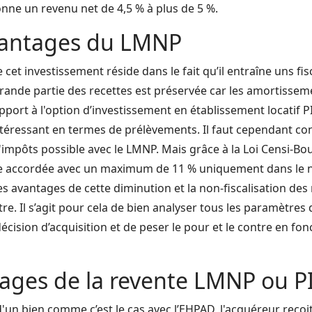
donne un revenu net de 4,5 % à plus de 5 %.
vantages du LMNP
 cet investissement réside dans le fait qu’il entraîne uns fis
a grande partie des recettes est préservée car les amortisse
pport à l'option d’investissement en établissement locatif P
ntéressant en termes de prélèvements. Il faut cependant cons
'impôts possible avec le LMNP. Mais grâce à la Loi Censi-Bo
e accordée avec un maximum de 11 % uniquement dans le neu
les avantages de cette diminution et la non-fiscalisation des
utre. Il s’agit pour cela de bien analyser tous les paramètres
cision d’acquisition et de peser le pour et le contre en fo
ages de la revente LMNP ou P
'un bien comme c’est le cas avec l’EHPAD, l'acquéreur reçoit