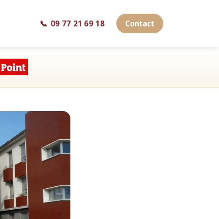
📞
09 77 21 69 18
Contact