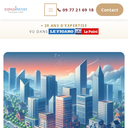
📞
09 77 21 69 18
Contact
+ 20 ANS D'EXPERTISE
VU DANS