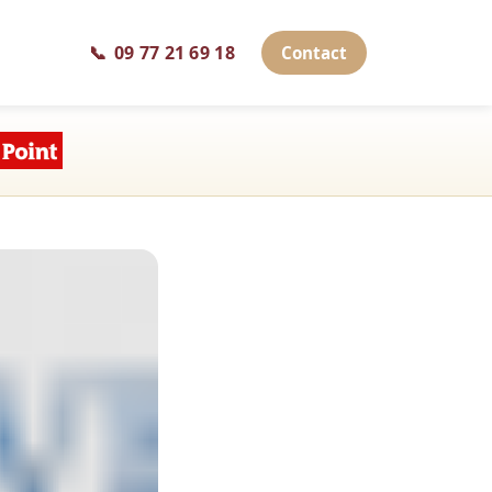
📞
09 77 21 69 18
Contact