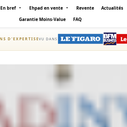
En bref
Ehpad en vente
Revente
Actualités
Garantie Moins-Value
FAQ
ANS D'EXPERTISE
VU DANS