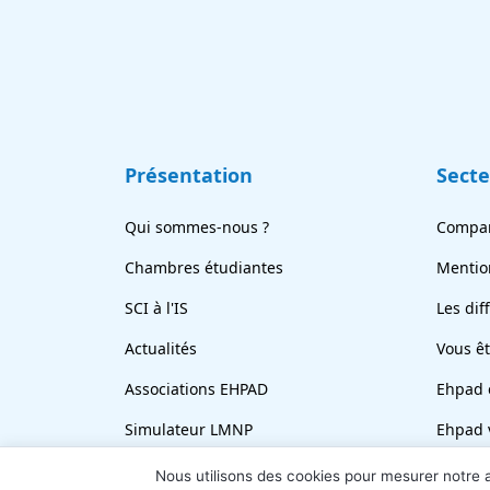
Présentation
Sect
Qui sommes-nous ?
Compar
Chambres étudiantes
Mentio
SCI à l'IS
Les dif
Actualités
Vous ê
Associations EHPAD
Ehpad 
Simulateur LMNP
Ehpad 
En bref
Revend
Nous utilisons des cookies pour mesurer notre