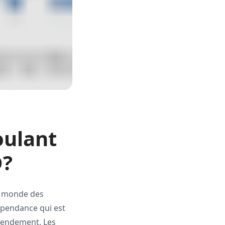
oulant
D?
le monde des
épendance qui est
 rendement. Les