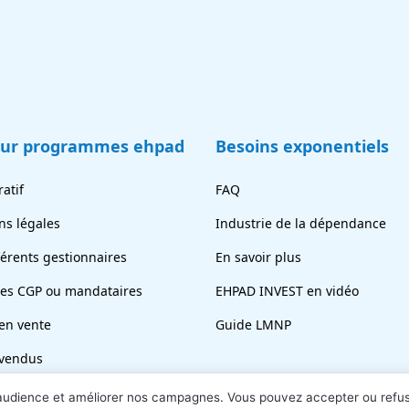
eur programmes ehpad
Besoins exponentiels
atif
FAQ
ns légales
Industrie de la dépendance
férents gestionnaires
En savoir plus
tes CGP ou mandataires
EHPAD INVEST en vidéo
en vente
Guide LMNP
vendus
ez votre chambre
 audience et améliorer nos campagnes. Vous pouvez accepter ou refu