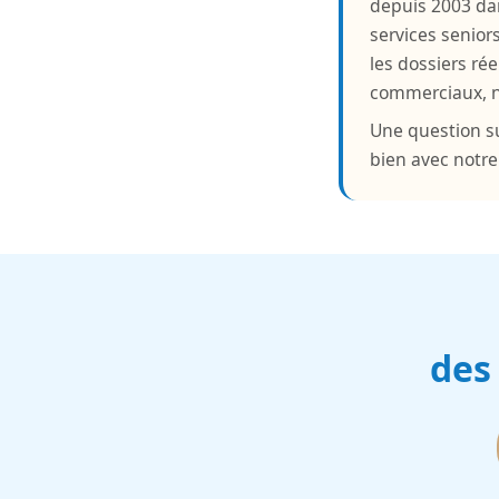
depuis 2003 da
services senior
les dossiers rée
commerciaux, ni
Une question su
bien avec notr
des