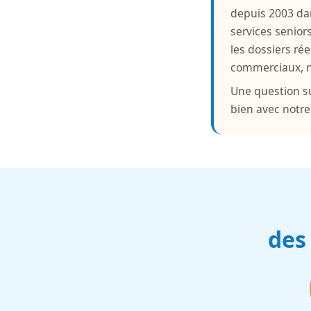
depuis 2003 da
services senior
les dossiers rée
commerciaux, ni
Une question su
bien avec notr
des