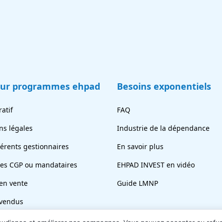
eur programmes ehpad
Besoins exponentiels
atif
FAQ
ns légales
Industrie de la dépendance
férents gestionnaires
En savoir plus
tes CGP ou mandataires
EHPAD INVEST en vidéo
en vente
Guide LMNP
vendus
ez votre chambre