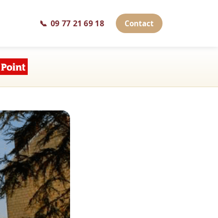
📞
09 77 21 69 18
Contact