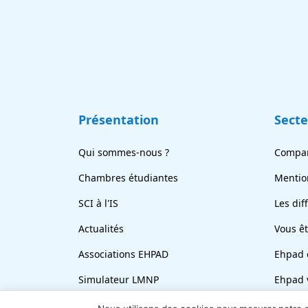
Présentation
Sect
Qui sommes-nous ?
Compar
Chambres étudiantes
Mentio
SCI à l'IS
Les dif
Actualités
Vous ê
Associations EHPAD
Ehpad 
Simulateur LMNP
Ehpad 
En bref
Revend