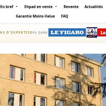
En bref
Ehpad en vente
Revente
Actualités
Garantie Moins-Value
FAQ
ANS D'EXPERTISE
VU DANS