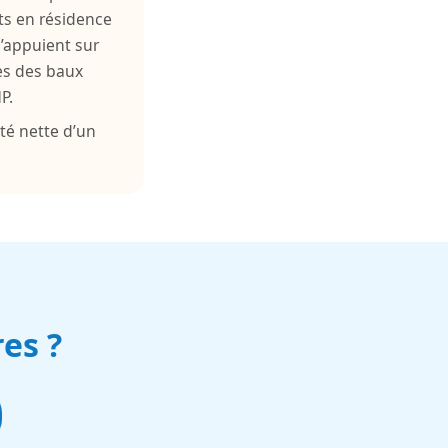
ts en résidence
s’appuient sur
mes des baux
P.
té nette d’un
es ?