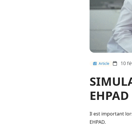
10 fé
Article
SIMUL
EHPAD
Il est important l
EHPAD.