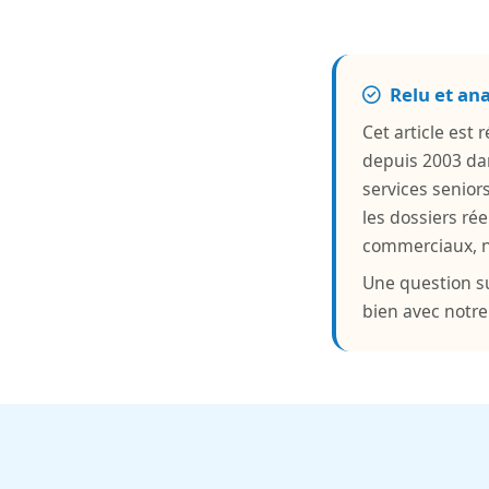
Relu et an
Cet article est
depuis 2003 da
services senior
les dossiers rée
commerciaux, ni
Une question su
bien avec notr