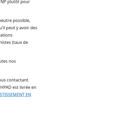
MNP plutôt pour
neutre possible,
’il peut y avoir des
lations
istes (taux de
utes nos
ous contactant.
EHPAD est livrée en
ESTISSEMENT EN