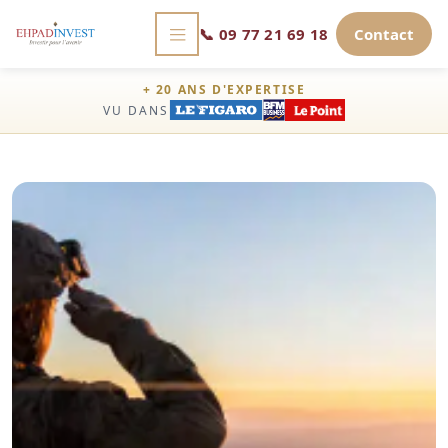
📞
09 77 21 69 18
Contact
+ 20 ANS D'EXPERTISE
VU DANS