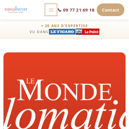
📞
09 77 21 69 18
Contact
+ 20 ANS D'EXPERTISE
VU DANS