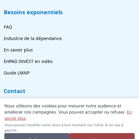
Besoins exponentiels
FAQ
Industrie de la dépendance
En savoir plus
EHPAD INVEST en vidéo
Guide LMNP
Contact
09 77 21 69 18
Nous utilisons des cookies pour mesurer notre audience et
améliorer nos campagnes. Vous pouvez accepter ou refuser.
En
info@ehpad-invest.fr
savoir plus
.
Vous pouvez modifier votre choix à tout moment via l'icône 🍪 en bas à
gauche.
Je veux investir ou revendre