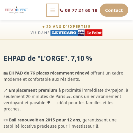
📞
09 77 21 69 18
Contact
+ 20 ANS D'EXPERTISE
VU DANS
EHPAD de "L'ORGE". 7,10 %
🏡
EHPAD de 76 places récemment rénové
offrant un cadre
moderne et confortable aux résidents.
📍
Emplacement premium
à proximité immédiate d’Arpajon, à
seulement 20 minutes de Paris 🚗, dans un environnement
verdoyant et paisible 🌳 — idéal pour les familles et les
proches.
📜
Bail renouvelé en 2015 pour 12 ans
, garantissant une
stabilité locative précieuse pour l’investisseur 🔒.